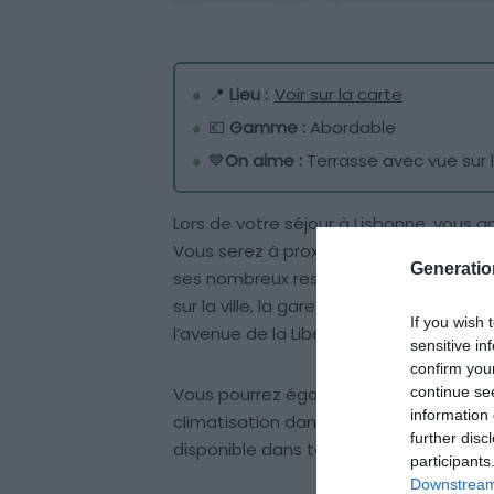
📍
Lieu :
Voir sur la carte
💶
Gamme :
Abordable
💙
On aime :
Terrasse avec vue sur la
Lors de votre séjour à Lisbonne, vous a
Vous serez à proximité de nombreux lie
Generati
ses nombreux restaurants et cafés, l
sur la ville, la gare de
Rossio
pour partir
If you wish 
l’avenue de la Liberté et ses nombre
sensitive in
confirm you
continue se
Vous pourrez également profiter de
la
information 
climatisation dans les chambres pour u
further disc
disponible dans tout l’établissement.
participants
Downstream 