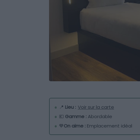
📍
Lieu :
Voir sur la carte
💶
Gamme :
Abordable
💙
On aime :
Emplacement idéal