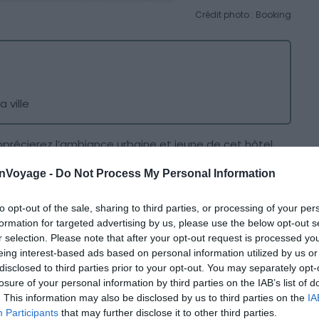
Crédit photo : Booking
 ville
pprécierez l’ambiance urbaine et jeune de cet hôtel.
ux d’intérêts tels que la place des
Restauradores
et
onVoyage -
Do Not Process My Personal Information
e château
Saint-Georges
offrant une vue imprenable
 à la découverte des régions alentours, ou encore
to opt-out of the sale, sharing to third parties, or processing of your per
ux magasins de mode.
formation for targeted advertising by us, please use the below opt-out s
r selection. Please note that after your opt-out request is processed y
eing interest-based ads based on personal information utilized by us or
 terrasse de l’hôtel avec vue sur la ville
, de la
disclosed to third parties prior to your opt-out. You may separately opt-
n confort optimal, et d’une connexion Wi-Fi gratuite
losure of your personal information by third parties on the IAB’s list of
. This information may also be disclosed by us to third parties on the
IA
Participants
that may further disclose it to other third parties.