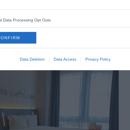
l Data Processing Opt Outs
n cadre moderne au easyHotel
CONFIRM
Data Deletion
Data Access
Privacy Policy