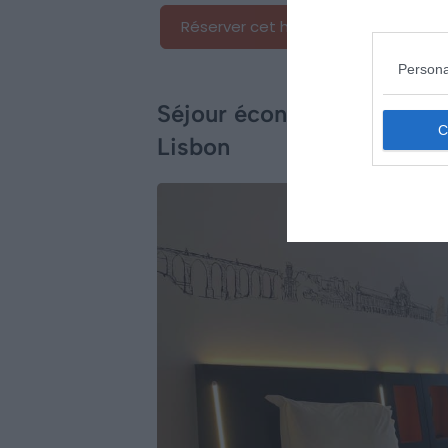
Réserver cet hôtel
Persona
Séjour économique dans u
Lisbon