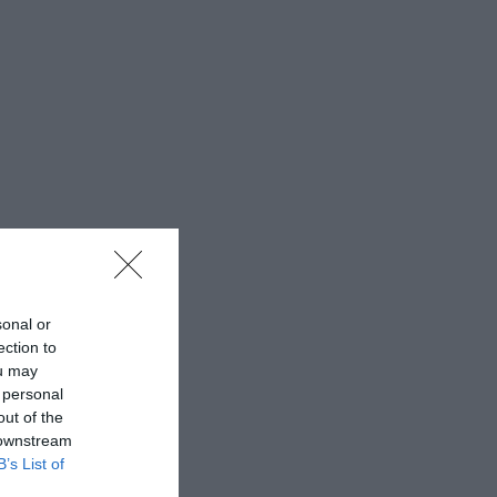
sonal or
ection to
ou may
 personal
out of the
 downstream
B’s List of