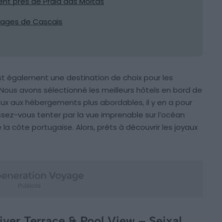
nt près de Praia das Moitas
plages de Cascais
 est également une destination de choix pour les
ous avons sélectionné les meilleurs hôtels en bord de
eux aux hébergements plus abordables, il y en a pour
ssez-vous tenter par la vue imprenable sur l’océan
 la côte portugaise. Alors, prêts à découvrir les joyaux
ver Terrace & Pool View – Seixal