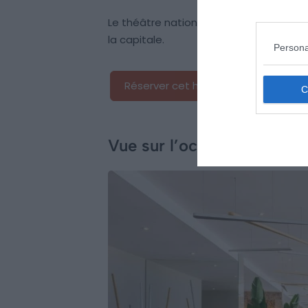
Le théâtre national Dona Maria II, él
la capitale.
Persona
Réserver cet hôtel
Vue sur l’océan au Wynd