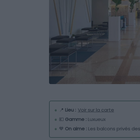
📍
Lieu :
Voir sur la carte
💶
Gamme :
Luxueux
💙
On aime :
Les balcons privés d