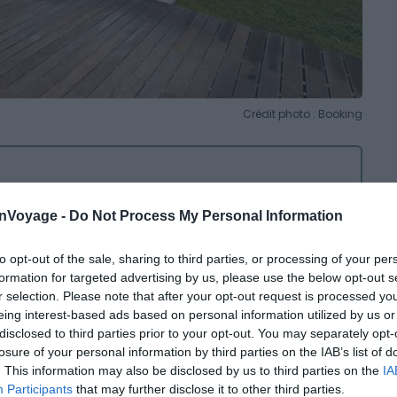
Crédit photo : Booking
onVoyage -
Do Not Process My Personal Information
to opt-out of the sale, sharing to third parties, or processing of your per
formation for targeted advertising by us, please use the below opt-out s
a décoration élégante des vastes chambres sont des
r selection. Please note that after your opt-out request is processed y
ous pourrez visiter le
monastère des Hiéronymites
, site
eing interest-based ads based on personal information utilized by us or
al de l’UNESCO, ou encore la place emblématique de
disclosed to third parties prior to your opt-out. You may separately opt-
losure of your personal information by third parties on the IAB’s list of
 historiques. L’établissement dévoile une vue
. This information may also be disclosed by us to third parties on the
IA
 piscine extérieure et une terrasse
.
Participants
that may further disclose it to other third parties.