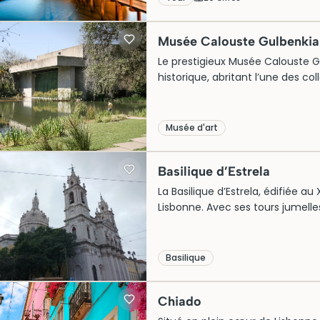
panoramique sur le fleuve. Une 
captivant dans le passé maritim
Musée Calouste Gulbenkia
Le prestigieux Musée Calouste Gu
historique, abritant l’une des co
d’Europe. Niché dans un cadre n
met en valeur des chefs-d’œuvre 
Initialement fondé pour abriter l
Musée d'art
musée est aujourd’hui une attrac
pleinement de la visite, il est con
Basilique d’Estrela
La Basilique d’Estrela, édifiée au
Lisbonne. Avec ses tours jumelle
témoigne de la grandeur de l’èr
elle abrite son tombeau, liant int
portugaise. Ce site emblématique
Basilique
d’inspirer les visiteurs par son a
Chiado