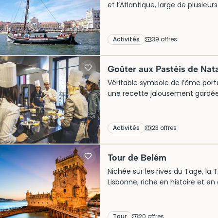
et l’Atlantique, large de plusie
depuis les quais de Belém ou du 
sur la ville, celle qu’avaient les
Indes. Face au Castelo de São J
Activités
39
offre
s
l’Alfama dorées par la lumière, 
Goûter aux Pastéis de Nat
Véritable symbole de l’âme portu
une recette jalousement gardée d
monastères lisbonnites. Apprendr
et la crème à la cannelle directe
savoir-faire transmis de générat
Activités
23
offre
s
généralement deux heures de pra
accompagnée d’un café bica.
Tour de Belém
Nichée sur les rives du Tage, l
Lisbonne, riche en histoire et e
patrimoine mondial de l’UNESCO, 
passionnés de culture et de déco
permettent d’explorer ses intérie
Tour
20
offre
s