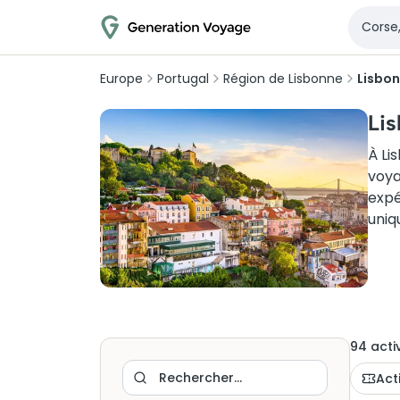
Europe
Portugal
Région de Lisbonne
Lisbo
Lis
À Li
voya
expé
uniqu
94
activ
Act