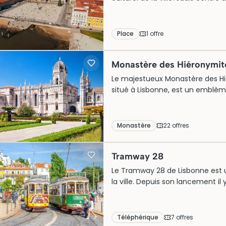
est entourée d’élégantes arcades
résilience après le tremblement d
incontournable pour les touriste
Place
1
offre
ainsi son rôle passé et son anima
Monastère des Hiéronymit
Le majestueux Monastère des Hi
situé à Lisbonne, est un emblèm
inscrit au patrimoine mondial de 
témoigne de l’âge d’or des déc
d’œuvre a initialement servi de
Monastère
22
offre
s
Saint-Jérôme. Aujourd’hui, il att
incitant à réserver des billets à 
Tramway 28
Le Tramway 28 de Lisbonne est un
la ville. Depuis son lancement il y
quartiers pittoresques d’Alfama
imprenables sur les collines et le
transport quotidien, il est aujour
Téléphérique
7
offre
s