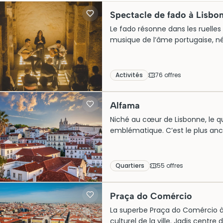
Spectacle de fado à Lisbo
Le fado résonne dans les ruelles
musique de l’âme portugaise, née
*casas de fado* où la proximité
performance intime et boulever
dîners accompagnés, avec des ré
Activités
76
offre
s
l’avance. Éviter les adresses tr
établissements labellisés par la 
Alfama
Niché au cœur de Lisbonne, le qu
emblématique. C’est le plus ancie
sinueuses, ses maisons traditio
pour les amateurs de culture et d
quête d’une atmosphère pittoresq
Quartiers
55
offre
s
dans l’âme du fado et offre des
Praça do Comércio
La superbe Praça do Comércio à
culturel de la ville. Jadis cent