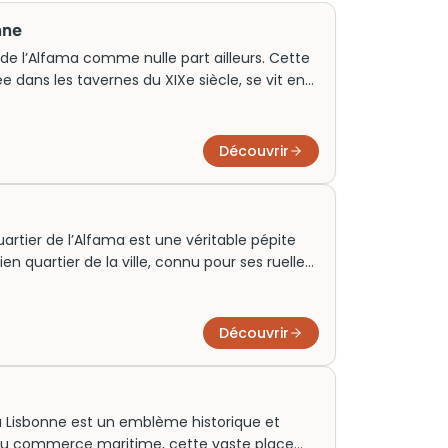
nne
 de l’Alfama comme nulle part ailleurs. Cette
 dans les tavernes du XIXe siècle, se vit en
 avec les interprètes rend chaque
sante. Les meilleures maisons proposent des
servations conseillées plusieurs jours à
Découvrir
op commerciales de la Baixa pour préférer les
municipalité.
artier de l’Alfama est une véritable pépite
n quartier de la ville, connu pour ses ruelles
nnelles et son ambiance authentique. Idéal
’histoire, l’Alfama attire les voyageurs en
ue et conviviale. Une visite ici vous plonge
Découvrir
 panoramas exceptionnels sur le Tage.
 Lisbonne est un emblème historique et
re du commerce maritime, cette vaste place