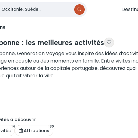
Destin
nne
bonne : les meilleures activités
sbonne, Generation Voyage vous inspire des idées d’activi
ge en couple ou des moments en famille. Entre visites inco
riences autour de la capitale portugaise, découvrez quoi fa
e qui fait vibrer la ville.
ité
s
à découvrir
14
80
ivités
Attractions