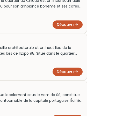
 le quartier du Chiado est un incontournable
Connu pour son ambiance bohème et ses cafés
rs de culture et de shopping. Avec ses
tiques et ses boutiques élégantes, le Chiado
passionnés d’art et de littérature. C’est le
Découvrir
rchent à découvrir l’âme vibrante de
lle architecturale et un haut lieu de la
es lors de l’Expo 98. Situé dans le quartier
l se distingue par sa conception innovante
d’hui, il attire des visiteurs du monde entier
avance pour une visite immersive. Cet aquarium
Découvrir
onnementale, renforçant l’importance de la
nue localement sous le nom de Sé, constitue
ncontournable de la capitale portugaise. Édifiée
ariage saisissant de styles gothique et roman.
de culte, elle attire désormais des milliers de