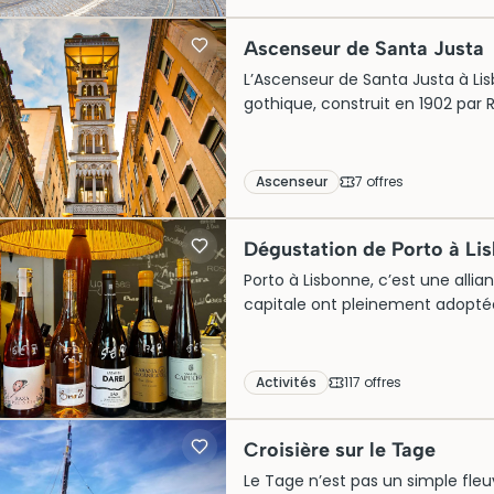
touristes munis de billets souha
Lisbonne historique.
Ascenseur de Santa Justa
L’Ascenseur de Santa Justa à Li
gothique, construit en 1902 par 
pour faciliter la liaison entre la 
l’ingéniosité du début du XXe si
attire de nombreux touristes dés
Ascenseur
7
offre
s
élégante et de profiter d’une vue
visite incluent souvent un accès 
Dégustation de Porto à Li
Porto à Lisbonne, c’est une alli
capitale ont pleinement adoptée.
Bairro Alto ou de l’Alfama prop
rubies et blancs secs révèlent l
azulejos. Une expérience access
Activités
117
offre
s
pourquoi ce vin fortifié du Douro 
exigeants.
Croisière sur le Tage
Le Tage n’est pas un simple fleuv