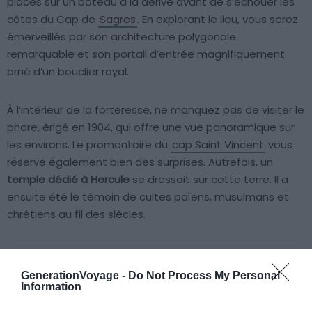
placés sur un bateau à la dérive avant de s’échouer les
côtes du Cap de
Sagres
. En explorant le lieu, vous serez
émerveillés par son architecture polygonale
remarquable et son portail d’entrée magnifiquement
orné d’un bouclier royal.
À l’intérieur de la forteresse, ne manquez pas de visiter le
phare, érigé en 1904, qui offre une vue panoramique sur
les environs. Le promontoire du
cap Saint Vincent
vous
réserve également bien des surprises. Autrefois, un
temple dédié à Hercule
se dressait sur cette terre. Il a
ensuite été le témoin de cultes païens, musulmans et
chrétiens au fil des siècles.
GenerationVoyage -
Do Not Process My Personal
À lire aussi sur le guide Algarve :
Information