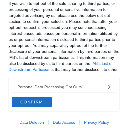
Visiter l'Algarve : 10 incontournables à faire et voir
If you wish to opt-out of the sale, sharing to third parties, or
(Portugal)
processing of your personal or sensitive information for
targeted advertising by us, please use the below opt-out
7 villes historiques à visiter pour plonger dans le
section to confirm your selection. Please note that after your
passé de l'Algarve
opt-out request is processed you may continue seeing
8 sites captivants de la Serra de Monchique à visiter
interest-based ads based on personal information utilized by
en Algarve
us or personal information disclosed to third parties prior to
your opt-out. You may separately opt-out of the further
Les 9 meilleures expériences à vivre sur le littoral de
disclosure of your personal information by third parties on the
l'Algarve
IAB’s list of downstream participants. This information may
also be disclosed by us to third parties on the
IAB’s List of
Downstream Participants
that may further disclose it to other
third parties.
La grotte de Benagil et la princesse
disparue
Personal Data Processing Opt Outs
CONFIRM
Data Deletion
Data Access
Privacy Policy