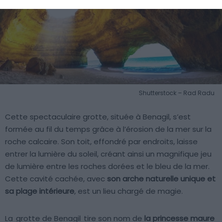
Shutterstock – Rad Radu
Cette spectaculaire grotte, située à Benagil, s’est
formée au fil du temps grâce à l’érosion de la mer sur la
roche calcaire. Son toit, effondré par endroits, laisse
entrer la lumière du soleil, créant ainsi un magnifique jeu
de lumière entre les roches dorées et le bleu de la mer.
Cette cavité cachée, avec
son arche naturelle unique et
sa plage intérieure
, est un lieu chargé de magie.
La
grotte de Benagil
tire son nom de
la princesse maure