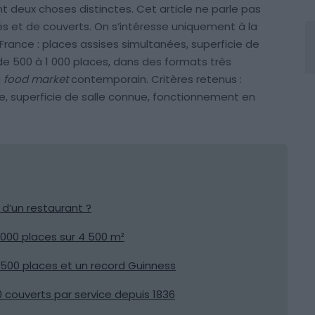
t deux choses distinctes. Cet article ne parle pas
rés et de couverts. On s’intéresse uniquement à la
rance : places assises simultanées, superficie de
nt de 500 à 1 000 places, dans des formats très
u
food market
contemporain. Critères retenus :
e, superficie de salle connue, fonctionnement en
d’un restaurant ?
 1 000 places sur 4 500 m²
 500 places et un record Guinness
0 couverts par service depuis 1836