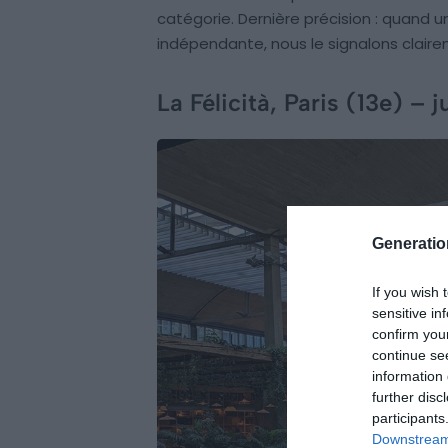
catégorie. Dernière précision : quand u
indépendante, nous le signalons claire
La Félicità, Paris (13e) –
Generati
If you wish 
sensitive in
confirm you
continue se
information 
further disc
participants
Downstream 