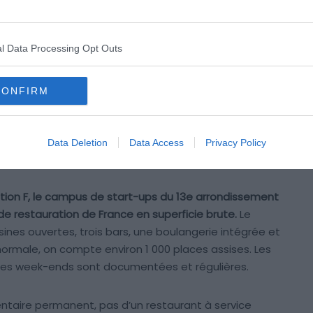
l Data Processing Opt Outs
CONFIRM
Data Deletion
Data Access
Privacy Policy
Crédit photo : Wikimédia – Artvill
ation F, le campus de start-ups du 13e arrondissement
 de restauration de France en superficie brute.
Le
ines ouvertes, trois bars, une boulangerie intégrée et
normale, on compte environ 1 000 places assises. Les
t les week-ends sont documentées et régulières.
entaire permanent, pas d’un restaurant à service