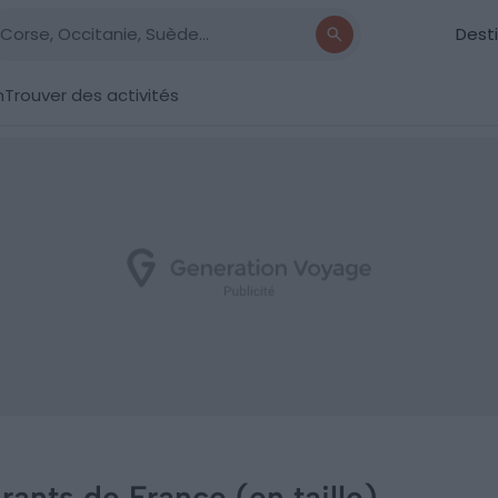
Dest
n
Trouver des activités
rants de France (en taille)