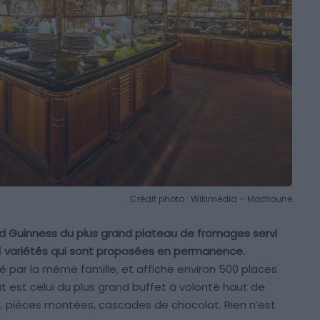
Crédit photo : Wikimédia – Madroune
rd Guinness du plus grand plateau de fromages servi
111 variétés qui sont proposées en permanence.
é par la même famille, et affiche environ 500 places
t est celui du plus grand buffet à volonté haut de
, pièces montées, cascades de chocolat. Rien n’est