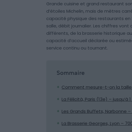
Grande cuisine et grand restaurant son
d’étoiles Michelin, mais de mètres car
capacité physique des restaurants en F
salle, débit journalier. Les chiffres vo
différents, de la brasserie historique a
capacité d’accueil déclarée ou estimé
service continu ou tournant.
Sommaire
Comment mesure-t-on la taille 
La Félicità, Paris (13e) – jusqu’à
Les Grands Buffets, Narbonne –
La Brasserie Georges, Lyon – 70