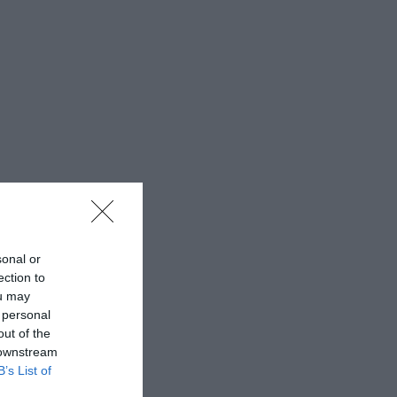
sonal or
ection to
ou may
 personal
out of the
 downstream
B’s List of