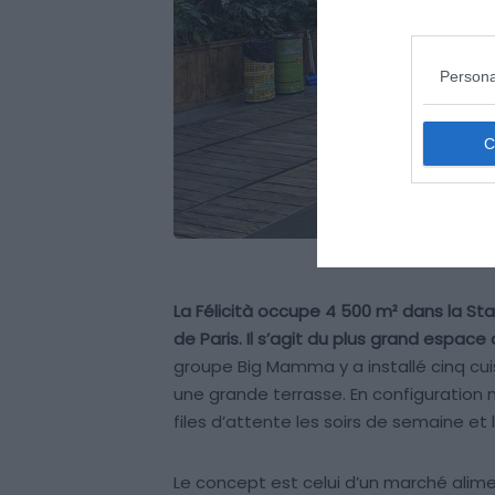
Persona
La Félicità occupe 4 500 m² dans la St
de Paris. Il s’agit du plus grand espace
groupe Big Mamma y a installé cinq cuis
une grande terrasse. En configuration 
files d’attente les soirs de semaine e
Le concept est celui d’un marché alim