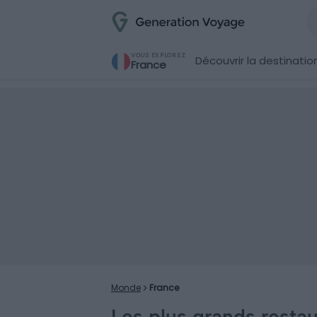
VOUS EXPLOREZ
Découvrir la destinatio
France
Monde
France
Les plus grands restau