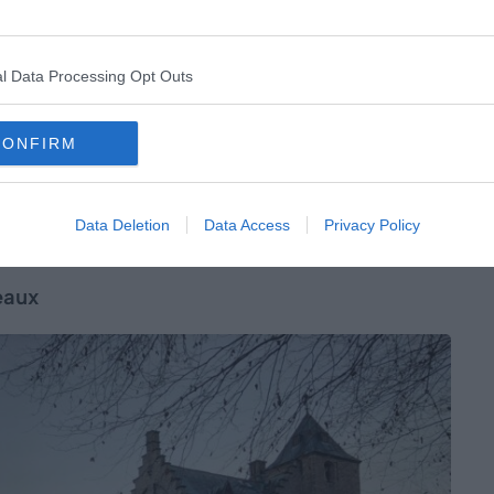
illage de Sijsele pour atteindre de vieilles églises et
che culturelle à votre randonnée. En mélangeant le
l Data Processing Opt Outs
ée d’excursion est parfaite pour les férus de nature et de
CONFIRM
Data Deletion
Data Access
Privacy Policy
eaux