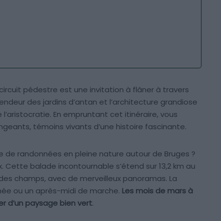
ircuit pédestre est une invitation à flâner à travers
plendeur des jardins d’antan et l’architecture grandiose
 l’aristocratie. En empruntant cet itinéraire, vous
geants, témoins vivants d’une histoire fascinante.
 de randonnées en pleine nature autour de Bruges ?
ux. Cette balade incontournable s’étend sur 13,2 km au
 et des champs, avec de merveilleux panoramas. La
inée ou un après-midi de marche.
Les mois de mars à
ter d’un paysage bien vert
.