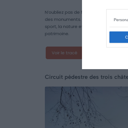
N’oubliez pas de faire un détour par le v
des monuments. Cela ajoutera une tou
Persona
sport, la nature et l’histoire, cette id
patrimoine.
Voir le tracé
Circuit pédestre des trois chât