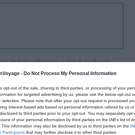
orêt de Ryckevelde forme un écrin de biodiversité.
naturel, elle capture l’essence même de la
Flandre
onVoyage -
Do Not Process My Personal Information
uin, on s’immerge dans un paysage forestier où la
duire.
to opt-out of the sale, sharing to third parties, or processing of your per
formation for targeted advertising by us, please use the below opt-out s
che à pied ? Ne manquez pas cette randonnée de 7,7
r selection. Please note that after your opt-out request is processed y
eing interest-based ads based on personal information utilized by us or
.
Elle vous conduit au cœur d’une forêt typiquement
disclosed to third parties prior to your opt-out. You may separately opt-
et des ruisseaux
. Le chemin est facile d’approche. En
losure of your personal information by third parties on the IAB’s list of
imaux comme des écureuils et observer de
. This information may also be disclosed by us to third parties on the
IA
Participants
that may further disclose it to other third parties.