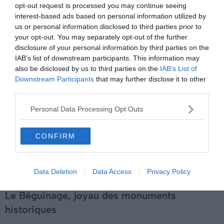
Groenerei
, vestige du riche passé commercial de la ville,
opt-out request is processed you may continue seeing
est particulièrement remarquable. Autrefois, il
interest-based ads based on personal information utilized by
permettait de transporter des marchandises et
us or personal information disclosed to third parties prior to
your opt-out. You may separately opt-out of the further
contribuait grandement à la prospérité de la ville.
disclosure of your personal information by third parties on the
Aujourd’hui, une balade en bateau sur ce canal offre une
IAB’s list of downstream participants. This information may
pause paisible loin de l’animation des rues.
also be disclosed by us to third parties on the
IAB’s List of
Downstream Participants
that may further disclose it to other
third parties.
En naviguant sur le canal
Groenerei
, vous pouvez
admirer
les vieilles constructions, les beaux ponts et la nature
Personal Data Processing Opt Outs
des rives
. Sans compter que vous verrez de près
l’architecture des monuments historiques de Bruges,
CONFIRM
dont les histoires se réfléchissent dans l’eau. C’est une
façon relaxante de vous immerger dans le passé de la
ville, tout en profitant d’une sortie tranquille.
Data Deletion
Data Access
Privacy Policy
Le Béguinage, joyau des monuments
historiques