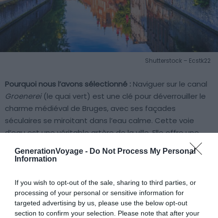
Shutterstock – Ecstk22
Pourquoi nous l’avons sélectionné :
Naviguer sur le canal
Groenerei
(le quai vert) est une clé pour déverrouiller le
charme médiéval de Bruges, avec ses façades
séculaires se miroitant dans l’eau calme. Cette voie
d’eau est une véritable artère de la ville. Elle offre une
immersion dans un décor historique, comme si l’on
GenerationVoyage -
Do Not Process My Personal
feuilletait un livre d’images à ciel ouvert.
Information
If you wish to opt-out of the sale, sharing to third parties, or
Pour en savoir plus :
Les canaux de Bruges lui ont donné
processing of your personal or sensitive information for
son surnom de Venise du Nord. De plus, ils dévoilent de
targeted advertising by us, please use the below opt-out
magnifiques vues sur ses bâtiments anciens. Le canal
section to confirm your selection. Please note that after your