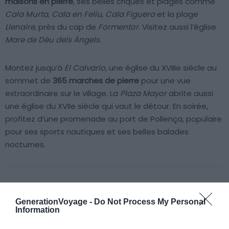
maisons en pierre
, ses belles criques et plages comme
Cala Murta, Cala en Feliu, Cala Figuera
et la plage
Llenaire
, près du cap de
Formentor
. Visitez aussi l’église
Mare de Déu dels Àngels
.
Montez jusqu’à
El Calvario
, une église du XVIIIe siècle au
sommet de
365 marches de pierre
pour une vue
extraordinaire sur le village. La
Plaza Mayor
abrite aussi
une église du XVIIe siècle qui vaut le détour. En soirée,
profitez d’une promenade au port de Pollença, populaire
pour ses sports nautiques et ses belles balades
nocturnes.
À lire aussi sur le guide Îles Baléares :
GenerationVoyage -
Do Not Process My Personal
Information
Visiter les îles Baléares : 10 incontournables à faire et