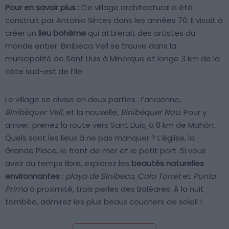
Pour en savoir plus :
Ce village architectural a été
construit par Antonio Sintes dans les années 70. Il visait à
créer un
lieu bohème
qui attirerait des artistes du
monde entier. Binibeca Vell se trouve dans la
municipalité de Sant Lluis à Minorque et longe 3 km de la
côte sud-est de l’île.
Le village se divise en deux parties : l’ancienne,
Binibèquer Vell
, et la nouvelle,
Binibèquer Nou
. Pour y
arriver, prenez la route vers Sant Lluis, à 8 km de Mahón.
Quels sont les lieux à ne pas manquer ? L’église, la
Grande Place, le front de mer et le petit port. Si vous
avez du temps libre, explorez les
beautés naturelles
environnantes
:
playa de Binibeca
,
Cala Torret
et
Punta
Prima
à proximité, trois perles des Baléares. À la nuit
tombée, admirez les plus beaux couchers de soleil !