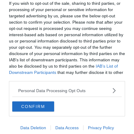
voir (Espagne)
If you wish to opt-out of the sale, sharing to third parties, or
processing of your personal or sensitive information for
Les 6 sites archéologiques à explorer pour un voyage
targeted advertising by us, please use the below opt-out
dans le temps aux Îles Baléares
section to confirm your selection. Please note that after your
Les 6 activités nautiques incontournables à
opt-out request is processed you may continue seeing
expérimenter aux Îles Baléares
interest-based ads based on personal information utilized by
us or personal information disclosed to third parties prior to
Les 5 plages paradisiaques à ne pas manquer aux
your opt-out. You may separately opt-out of the further
Îles Baléares
disclosure of your personal information by third parties on the
IAB’s list of downstream participants. This information may
also be disclosed by us to third parties on the
IAB’s List of
Downstream Participants
that may further disclose it to other
Capdepera
third parties.
Personal Data Processing Opt Outs
CONFIRM
Data Deletion
Data Access
Privacy Policy