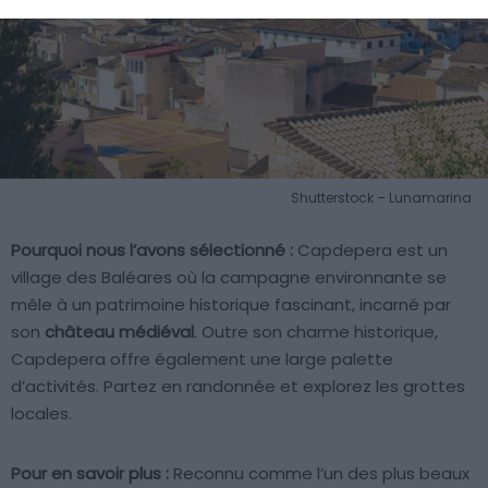
Shutterstock – Lunamarina
Pourquoi nous l’avons sélectionné :
Capdepera est un
village des Baléares où la campagne environnante se
mêle à un patrimoine historique fascinant, incarné par
son
château médiéval
. Outre son charme historique,
Capdepera offre également une large palette
d’activités. Partez en randonnée et explorez les grottes
locales.
Pour en savoir plus :
Reconnu comme l’un des plus beaux