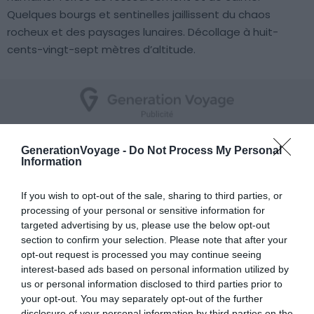
Quelques bourgs et sentinelles jaillissent du chaos
rocheux et des paysages lunaires. Décollage à huit-
cents-vingt-sept mètres d’altitude.
Le site du Pic d’Andan
GenerationVoyage -
Do Not Process My Personal
Information
If you wish to opt-out of the sale, sharing to third parties, or
processing of your personal or sensitive information for
targeted advertising by us, please use the below opt-out
section to confirm your selection. Please note that after your
opt-out request is processed you may continue seeing
interest-based ads based on personal information utilized by
us or personal information disclosed to third parties prior to
your opt-out. You may separately opt-out of the further
disclosure of your personal information by third parties on the