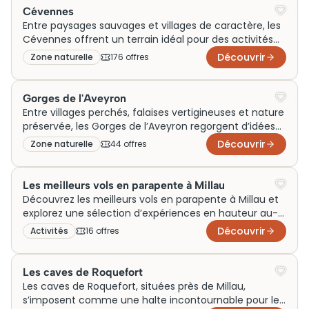
des milliers de visiteurs fascinés par ses lignes
Cévennes
élégantes et sa hauteur vertigineuse, faisant de la
Entre paysages sauvages et villages de caractère, les
visite une expérience incontournable.
Cévennes offrent un terrain idéal pour des activités
en famille, un week-end en couple ou un voyage
Découvrir
Zone naturelle
176
offre
s
riche en découvertes. Generation Voyage vous inspire
avec des idées de sorties, visites et expériences à
vivre autour de ces montagnes préservées, parfaites
Gorges de l'Aveyron
pour explorer autrement.
Entre villages perchés, falaises vertigineuses et nature
préservée, les Gorges de l’Aveyron regorgent d’idées
de sorties et d’activités pour un week-end en famille
Découvrir
Zone naturelle
44
offre
s
ou en couple. Generation Voyage vous aide à choisir
les plus belles visites et expériences autour de cette
destination idéale pour un voyage authentique au
Les meilleurs vols en parapente à Millau
cœur du Sud-Ouest.
Découvrez les meilleurs vols en parapente à Millau et
explorez une sélection d’expériences en hauteur au-
dessus du viaduc et des gorges du Tarn. Comparez
Découvrir
Activités
16
offre
s
les offres, réservez un vol en tandem ou une initiation
et vivez un moment fort lors de votre prochain
passage dans l’Aveyron.
Les caves de Roquefort
Les caves de Roquefort, situées près de Millau,
s’imposent comme une halte incontournable pour les