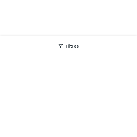
Filtres
Depuis 2013, Generation Voyage vous fait découvrir
des expériences mémorables et vous guide pour les
vivre pleinement.