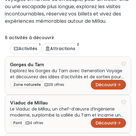
ou une escapade plus longue, explorez les visites
incontournables, réservez vos billets et vivez des
expériences mémorables autour de Millau.
6
activité
s
à découvrir
1
2
Activités
Attractions
Gorges du Tarn
Explorez les Gorges du Tarn avec Generation Voyage
et découvrez des idées d’activités et de sorties pour
un week-end en famille ou en couple. Entre visites
Découvrir
Zone naturelle
38
offre
s
authentiques, aventures en pleine nature et
expériences incontournables autour du canyon, vivez
un voyage riche en émotions au cœur de l’un des plus
Viaduc de Millau
beaux sites de France.
Le Viaduc de Millau, un chef-d’œuvre d’ingénierie
moderne, surplombe la vallée du Tarn et incarne un
exploit architectural remarquable. Inauguré en 2004, il
Découvrir
Pont
4
offre
s
était initialement destiné à alléger le trafic
congestionnant la ville de Millau. Aujourd’hui, il attire