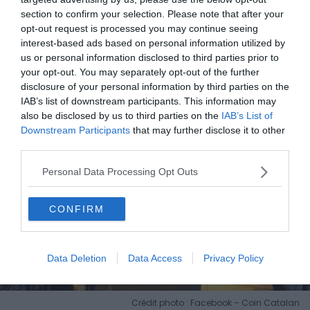
Dans quel village loger pour monter le Canigou ?
section to confirm your selection. Please note that after your
opt-out request is processed you may continue seeing
Les 12 plus beaux villages autour de Collioure
interest-based ads based on personal information utilized by
us or personal information disclosed to third parties prior to
your opt-out. You may separately opt-out of the further
4. Le coin Catalan
disclosure of your personal information by third parties on the
IAB’s list of downstream participants. This information may
also be disclosed by us to third parties on the
IAB’s List of
Downstream Participants
that may further disclose it to other
third parties.
Personal Data Processing Opt Outs
CONFIRM
Data Deletion
Data Access
Privacy Policy
Crédit photo : Facebook – Coin Catalan