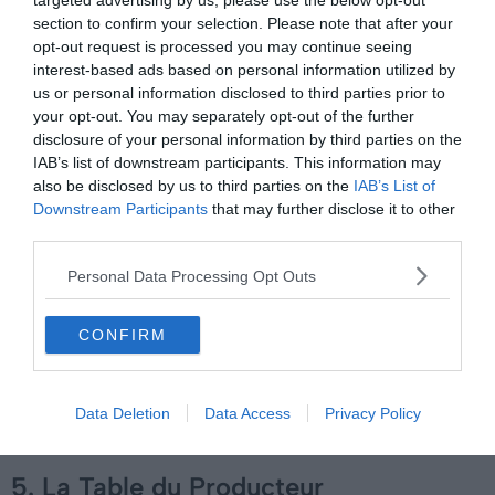
targeted advertising by us, please use the below opt-out
section to confirm your selection. Please note that after your
Adresse :
Rue de la Peyrolerie
opt-out request is processed you may continue seeing
Tarifs :
€€
interest-based ads based on personal information utilized by
Avis :
★★★★
us or personal information disclosed to third parties prior to
your opt-out. You may separately opt-out of the further
disclosure of your personal information by third parties on the
L’établissement vous séduira d’abord par son cadre.
IAB’s list of downstream participants. This information may
Vous déjeunerez ou dînerez ici à l’ombre de treilles de
also be disclosed by us to third parties on the
IAB’s List of
Downstream Participants
that may further disclose it to other
vignes séculaires, et installées à des tables couvertes de
third parties.
céramiques colorées. L’établissement vous propose
ensuite une cuisine du terroir, à base de produits frais.
Personal Data Processing Opt Outs
Vous comprendrez vite pourquoi il est un des meilleurs
endroits où manger à Saint-Cirq-Lapopie !
CONFIRM
Data Deletion
Data Access
Privacy Policy
5. La Table du Producteur