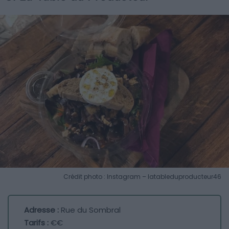
Crédit photo : Instagram – latableduproducteur46
Adresse :
Rue du Sombral
Tarifs :
€€