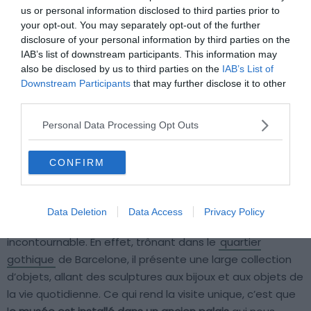
us or personal information disclosed to third parties prior to
your opt-out. You may separately opt-out of the further
disclosure of your personal information by third parties on the
IAB’s list of downstream participants. This information may
also be disclosed by us to third parties on the
IAB’s List of
Downstream Participants
that may further disclose it to other
third parties.
Personal Data Processing Opt Outs
CONFIRM
Crédit photo : Shutterstock
Data Deletion
Data Access
Privacy Policy
Le musée
Frederic Marès
, moins connu est lui aussi un
incontournable. En effet, trônant dans le
quartier
gothique
de Barcelone, il présente une large collection
d’objets, allant des sculptures aux bijoux et aux objets de
la vie quotidienne. Ce qui rend la visite unique, c’est que