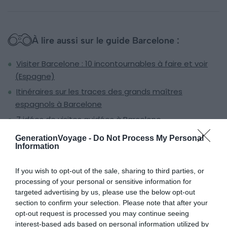
À lire aussi sur le guide Barcelone :
Visiter Barcelone : 10 incontournables à faire et voir
(Espagne)
Itinéraires sur les traces des grands maîtres
espagnols à Barcelone
7 idées de visites guidées à Barcelone
6 activités pour découvrir toutes les facettes de
GenerationVoyage -
Do Not Process My Personal
Information
Barcelone
If you wish to opt-out of the sale, sharing to third parties, or
processing of your personal or sensitive information for
Musée Frederic Marès
targeted advertising by us, please use the below opt-out
section to confirm your selection. Please note that after your
opt-out request is processed you may continue seeing
interest-based ads based on personal information utilized by