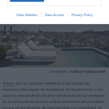
Data Deletion
Data Access
Privacy Policy
Crédit photo :
Yurbban Trafalgar Hotel
El Born
est un quartier médiéval. Il fait partie des
secteurs historiques de Barcelone. Étonnamment, c’est
aussi un des endroits les plus tendances et dynamiques !
Ici, on retrouve les jeunes cadres branchés, les notables
locaux et les artistes de premier plan ! En cherchant un