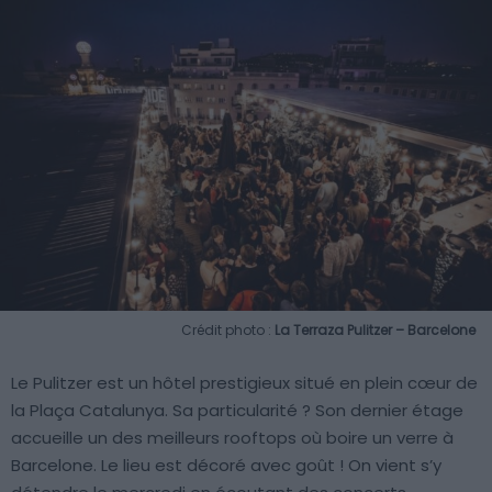
Crédit photo :
La Terraza Pulitzer – Barcelone
Le Pulitzer est un hôtel prestigieux situé en plein cœur de
la Plaça Catalunya. Sa particularité ? Son dernier étage
accueille un des meilleurs rooftops où boire un verre à
Barcelone. Le lieu est décoré avec goût ! On vient s’y