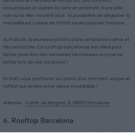
détendre le mercredi en écoutant des concerts
acoustiques et autres DJ sets en profitant d’une jolie
vue sur la ville ! Le petit plus : la possibilité de déguster la
merveilleuse cuisine de l’hôtel servie jusqu’en terrasse.
Au Pulitzer, la jeunesse profite d’une ambiance calme et
décontractée. Ce rooftop barcelonais est idéal pour
lâcher prise lors des semaines laborieuses ou pour se
lâcher lors de vos vacances !
En bref, vous profiterez sur place d’un moment unique et
raffiné qui rendra votre séjour inoubliable !
Adresse :
Carrer de Bergara, 8, 08002 Barcelone
6. Rooftop Barcelona
Puisque vous êtes à la recherche des meilleurs rooftops