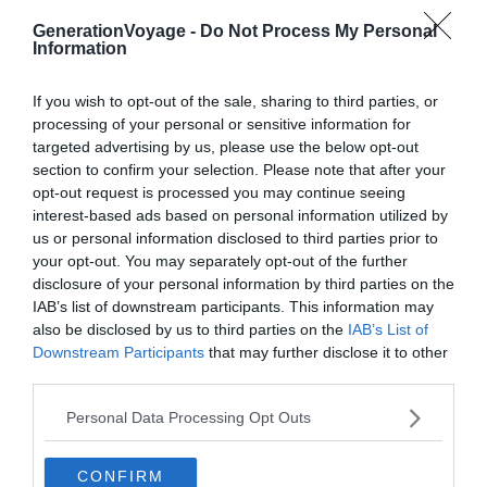
où boire un verre à Barcelone, voici l’une des adresses à
GenerationVoyage -
Do Not Process My Personal
retenir lorsque vous vous rendrez dans la capitale de la
Information
Catalogne ! Lui aussi situé à proximité de la Plaça
If you wish to opt-out of the sale, sharing to third parties, or
Catalunya, le dernier étage de l’Hotel Barcelona Center
processing of your personal or sensitive information for
est le rendez-vous obligé des amateurs de techno,
targeted advertising by us, please use the below opt-out
deephouse et musique électro. Ici, on apprécie les
section to confirm your selection. Please note that after your
couchers de soleil en sirotant un mojito d’exception !
opt-out request is processed you may continue seeing
interest-based ads based on personal information utilized by
us or personal information disclosed to third parties prior to
Situé dans l’un des plus beaux secteurs de la métropole
your opt-out. You may separately opt-out of the further
barcelonaise, on vous recommande chaudement de
disclosure of your personal information by third parties on the
vous laisser tenter par un cocktail sur ce rooftop.
IAB’s list of downstream participants. This information may
also be disclosed by us to third parties on the
IAB’s List of
Downstream Participants
that may further disclose it to other
Adresse:
Plaça Espanya, 6-8 – 08014 Barcelone
third parties.
7. Yurbban Trafalgar Hotel
Personal Data Processing Opt Outs
CONFIRM