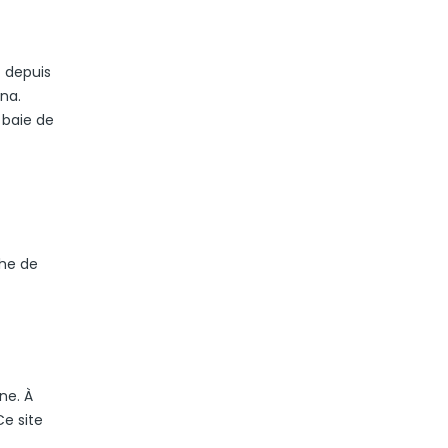
t depuis
na.
 baie de
che de
ne. À
Ce site