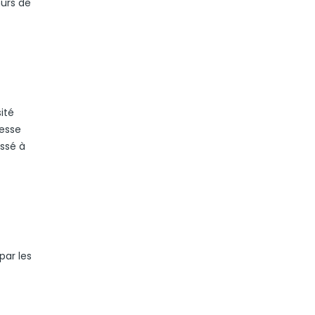
murs de
ité
nesse
issé à
par les