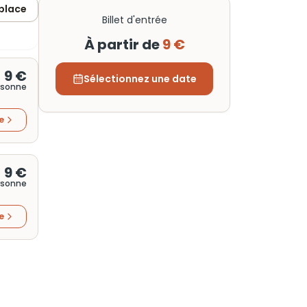
 place
Billet d'entrée
À partir de
9 €
9 €
Sélectionnez une date
rsonne
re
9 €
rsonne
re