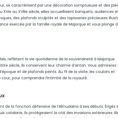
cour, se caractérisent par une décoration somptueuse et des piè
VIe au XVIIIe siècle, elles accueillaient banquets, audiences e
esques, des plafonds sculptés et des tapisseries précieuses illust
sance exercée par la famille royale de Majorque et vous plonge 
is, reflètent la vie quotidienne de la souveraineté à Majorque.
e XIXe siècle, ils conservent leur charme d’antan. Vous admirerez
poque et de plafonds peints. Au fil de la visite, les couloirs et
cour, pour comprendre l’intimité de la royauté.
ux
 de la fonction défensive de l’Almudaina à ses débuts. Érigés e
uis catalane, ils protégeaient la cité des invasions extérieures. B