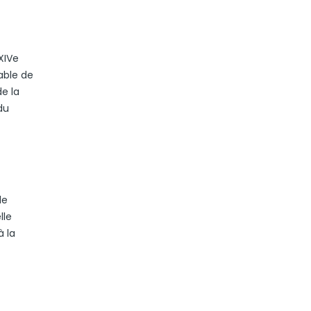
XIVe
iable de
e la
du
le
lle
à la