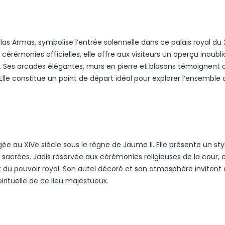
as Armas, symbolise l’entrée solennelle dans ce palais royal du 
et cérémonies officielles, elle offre aux visiteurs un aperçu inoubl
. Ses arcades élégantes, murs en pierre et blasons témoignent d
Elle constitue un point de départ idéal pour explorer l’ensemble 
gée au XIVe siècle sous le règne de Jaume II. Elle présente un sty
 sacrées. Jadis réservée aux cérémonies religieuses de la cour, e
du pouvoir royal. Son autel décoré et son atmosphère invitent 
irituelle de ce lieu majestueux.