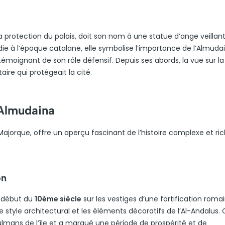
 la protection du palais, doit son nom à une statue d’ange veillan
ie à l’époque catalane, elle symbolise l’importance de l’Almudai
témoignant de son rôle défensif. Depuis ses abords, la vue sur la
aire qui protégeait la cité.
l’Almudaina
 Majorque, offre un aperçu fascinant de l’histoire complexe et ri
on
u début du
10ème siècle
sur les vestiges d’une fortification romai
e style architectural et les éléments décoratifs de l’Al-Andalus. 
ulmans de l’île et a marqué une période de prospérité et de