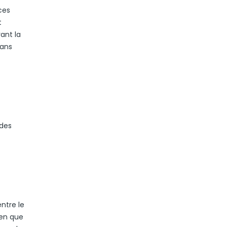
ces
t
rant la
dans
 des
ntre le
ien que