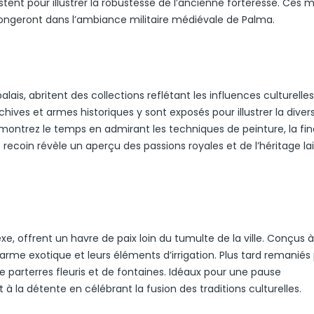
stent pour illustrer la robustesse de l’ancienne forteresse. Ces 
plongeront dans l’ambiance militaire médiévale de Palma.
alais, abritent des collections reflétant les influences culturelles
chives et armes historiques y sont exposés pour illustrer la divers
remontrez le temps en admirant les techniques de peinture, la fi
recoin révèle un aperçu des passions royales et de l’héritage la
xe, offrent un havre de paix loin du tumulte de la ville. Conçus à
arme exotique et leurs éléments d’irrigation. Plus tard remaniés 
 parterres fleuris et de fontaines. Idéaux pour une pause
à la détente en célébrant la fusion des traditions culturelles.