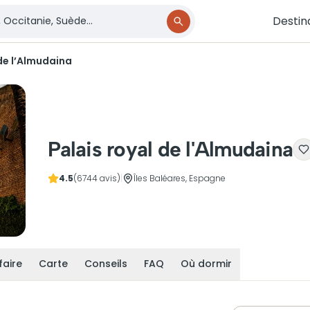
Destin
 de l’Almudaina
Palais royal de l'Almudaina
4.5
(6744 avis)
|
Îles Baléares, Espagne
faire
Carte
Conseils
FAQ
Où dormir