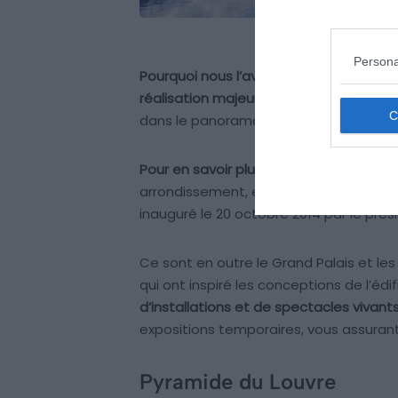
Persona
Pourquoi nous l’avons sélectionné :
La
réalisation majeure de l’illustre archit
dans le panorama parisien, est une pre
Pour en savoir plus :
La Fondation Louis V
arrondissement, est un exemple brillant
inauguré le 20 octobre 2014 par le prés
Ce sont en outre le Grand Palais et les
qui ont inspiré les conceptions de l’édifi
d’installations et de spectacles vivant
expositions temporaires, vous assuran
Pyramide du Louvre