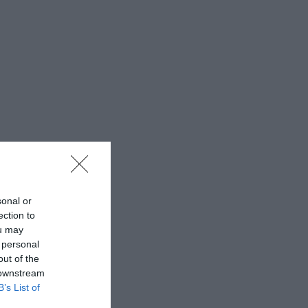
sonal or
ection to
ou may
 personal
out of the
 downstream
B’s List of