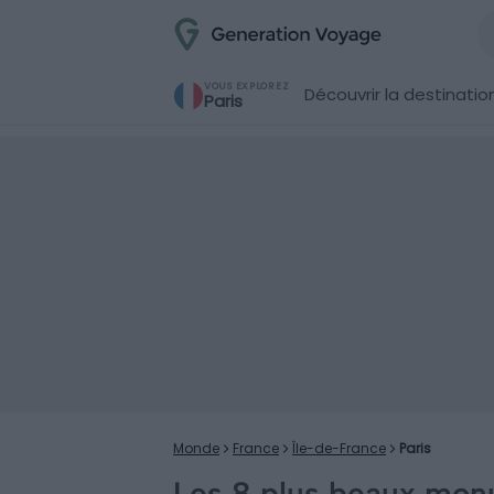
VOUS EXPLOREZ
Découvrir la destinatio
Paris
Monde
France
Île-de-France
Paris
Les 8 plus beaux mon