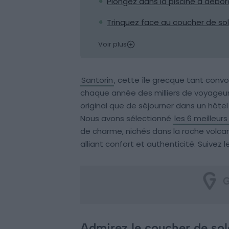
Plongez dans la piscine à débor
Trinquez face au coucher de sol
Voir plus
Santorin
, cette île grecque tant convo
chaque année des milliers de voyageur
original que de séjourner dans un hôtel 
Nous avons sélectionné
les 6 meilleurs
de charme, nichés dans la roche volcaniq
alliant confort et authenticité. Suivez l
Admirez le coucher de sole