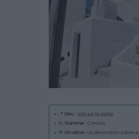
📍
Lieu :
Voir sur la carte
💶
Gamme :
Confort
💙
On aime :
La décoration sobre e