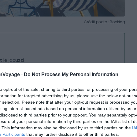
Crédit photo : Booking
 le jacuzzi
onVoyage -
Do Not Process My Personal Information
es hébergements sont équipés d’
une terrasse et d’un
 vous détendre et admirer une magnifique vue sur les
to opt-out of the sale, sharing to third parties, or processing of your per
formation for targeted advertising by us, please use the below opt-out s
éjour romantique
et vous pourrez trinquer en amoureux
r selection. Please note that after your opt-out request is processed y
eing interest-based ads based on personal information utilized by us or
disclosed to third parties prior to your opt-out. You may separately opt-
e, construites il y a 1000 ans, offrent une expérience
losure of your personal information by third parties on the IAB’s list of
. This information may also be disclosed by us to third parties on the
IA
t décoré selon le style cycladique traditionnel et
Participants
that may further disclose it to other third parties.