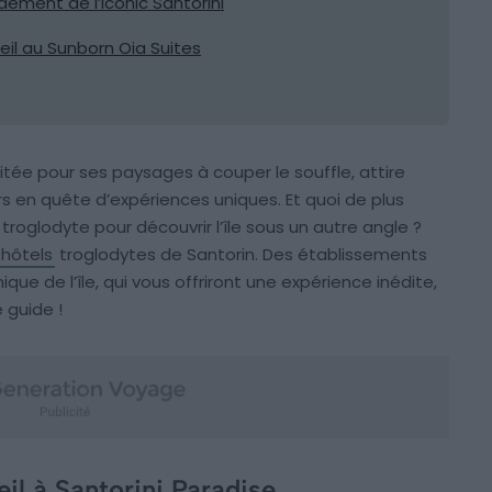
dement de l’Iconic Santorini
eil au Sunborn Oia Suites
itée pour ses paysages à couper le souffle, attire
s en quête d’expériences uniques. Et quoi de plus
troglodyte pour découvrir l’île sous un autre angle ?
 hôtels
troglodytes de Santorin. Des établissements
ue de l’île, qui vous offriront une expérience inédite,
e guide !
il à Santorini Paradise