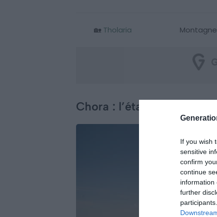
🏡
Tholaria
Montagnes
Chora : l’étape incontourn
Generati
If you wish 
sensitive in
confirm you
continue se
information 
further disc
participants
Downstream 