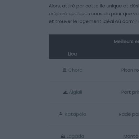
Alors, attiré par cette île unique et dé
préparé quelques conseils pour que vo
et trouver le logement idéal où dormir
Meilleurs 
Lieu
🚢
Chora
Piton r
🌊
Aigiali
Port pr
🏝️
Katapola
Rade pai
⛰️
Lagada
Montag