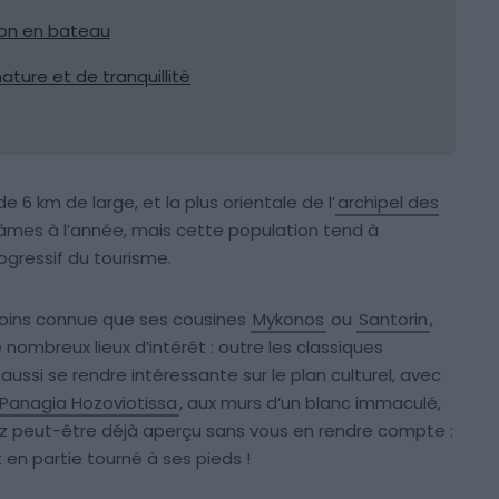
sion en bateau
ture et de tranquillité
e 6 km de large, et la plus orientale de l’
archipel des
 âmes à l’année, mais cette population tend à
gressif du tourisme.
oins connue que ses cousines
Mykonos
ou
Santorin
,
nombreux lieux d’intérêt : outre les classiques
 aussi se rendre intéressante sur le plan culturel, avec
Panagia Hozoviotissa
, aux murs d’un blanc immaculé,
avez peut-être déjà aperçu sans vous en rendre compte :
ut en partie tourné à ses pieds !