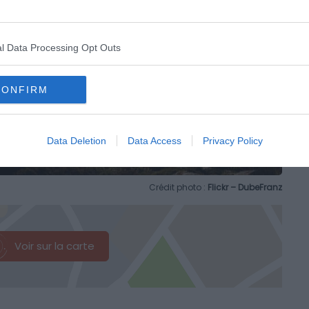
l Data Processing Opt Outs
CONFIRM
Data Deletion
Data Access
Privacy Policy
Crédit photo :
Flickr – DubeFranz
Voir sur la carte