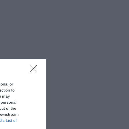
sonal or
ection to
ou may
 personal
out of the
 downstream
B’s List of