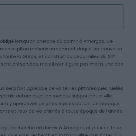
ge obligé lorsqu’on cherche où dormir à Amorgos. Ce
 immense piton rocheux au sommet duquel se trouve un
 toute la Grèce, et construit au beau milieu du XIII°
es sont préservées, mais il n’en figure pas moins une des
ous sera fort agréable de visiter les pittoresques ruelles
spirale autour du piton rocheux supportant la ville.
ourra y apercevoir de jolies églises datant de l’époque
ants et lieux de vie animés à toute époque de l’année.
lorsqu’on cherche où dormir à Amorgos, et pour ce faire,
es. Que vous recherchiez
la tranquillité d’un hôtel
, à la