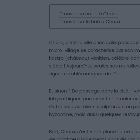
Trouver un hôtel à Chora
Trouver un Airbnb à Chora
Chora, c’est la ville principale, passa
micro-village se caractérise par son
kastro (château) vénitien, célèbre dans
siècle ! Aujourd’hui, seules ses muraill
figures emblématiques de l’île.
Et sinon ? De passage dans la cité, il v
labyrinthiques paraissant s’enrouler en 
Outre les bas reliefs sculpturaux, on p
byzantine, mais aussi quelques restaur
Bref, Chora, c’est « the place to be » 
de nombreux logements sont disponibl