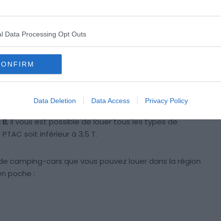
l Data Processing Opt Outs
CONFIRM
Data Deletion
Data Access
Privacy Policy
i est de louer un véhicule adapté à son voyage ! Et
 B
, il vous est possible de louer tous les types de
 PTAC soit inférieur à 3,5 T.
es de camping-cars que vous pouvez louer dans la région
en poche :