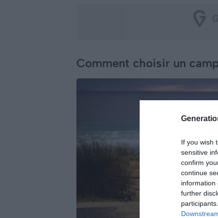
Comment choisir un campi
Generati
If you wish 
sensitive in
confirm you
continue se
information 
further disc
participants
Downstream 