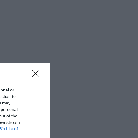
sonal or
ection to
ou may
 personal
out of the
 downstream
B’s List of