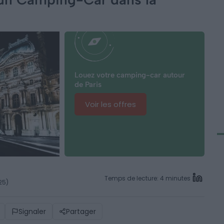
Louez votre camping-car autour
de Paris
Voir les offres
Temps de lecture: 4 minutes
025)
Signaler
Partager