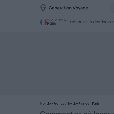
VOUS EXPLOREZ
Découvrir la destinatio
Paris
Monde
France
Île-de-France
Paris
Comment et où louer 