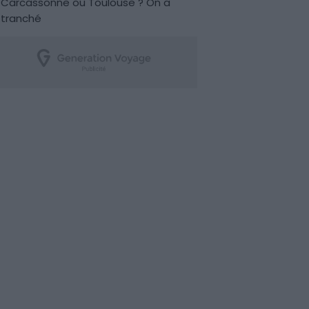
Carcassonne ou Toulouse ? On a
tranché