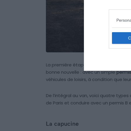
Persona
La première étape pour un séjour réuss
bonne nouvelle : avec un simple
permis
véhicules de loisirs, à condition que leur
De l’intégral au van, voici quatre typ
de Paris et conduire avec un permis B 
La capucine