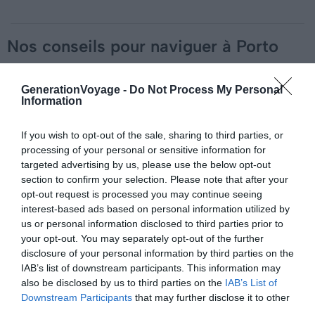
Nos conseils pour naviguer à Porto
La location de bateau à Porto est possible dans deux
GenerationVoyage -
Do Not Process My Personal
ports : celui de la
Marina do Freixo
(sur les rives du Douro)
Information
et celui de la
Marina Porto Atlântico Leixões
(dans le
quartier Leça de Palmeira).
If you wish to opt-out of the sale, sharing to third parties, or
processing of your personal or sensitive information for
targeted advertising by us, please use the below opt-out
De là, voguez en toute sérénité grâce à la location de
section to confirm your selection. Please note that after your
bateau à Porto avec skipper. Au Portugal, en l’absence
opt-out request is processed you may continue seeing
de permis et peu importe le type d’embarcation, c’est
interest-based ads based on personal information utilized by
une obligation ! Même si vous êtes un pilote aguerri, un
us or personal information disclosed to third parties prior to
fin connaisseur de la région et du nautisme sera un
your opt-out. You may separately opt-out of the further
disclosure of your personal information by third parties on the
atout considérable.
IAB’s list of downstream participants. This information may
also be disclosed by us to third parties on the
IAB’s List of
Avant votre croisière, vérifiez aussi que tout le matériel
Downstream Participants
that may further disclose it to other
de sécurité soit à bord et assurez-vous des bonnes
third parties.