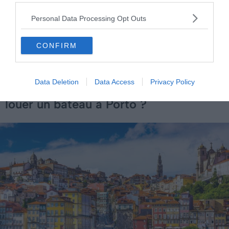
conditions météorologiques !
Personal Data Processing Opt Outs
CONFIRM
Data Deletion
Data Access
Privacy Policy
Quelle est la meilleure saison pour
louer un bateau à Porto ?