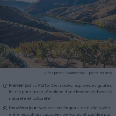
Crédit photo : Shutterstock – patrik-polasek
Premier jour :
à
Porto
. Déambulez, explorez et goûtez,
la cité portugaise témoigne d’une immense diversité
naturelle et culturelle !
Deuxième jour :
voguez vers
Regua
. Cette ville, lovée
entre les collines tapissées de vignes et scindée par