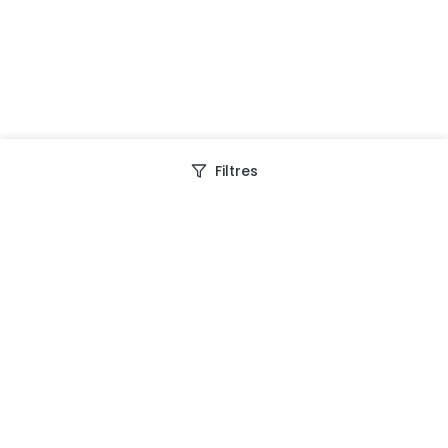
Filtres
Depuis 2013, Generation Voyage vous fait découvrir
des expériences mémorables et vous guide pour les
vivre pleinement.