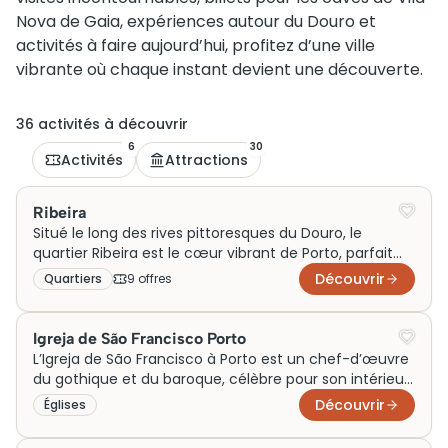
Nova
de Gaia, expériences autour du Douro et
activités à faire aujourd’hui, profitez d’une ville
vibrante où chaque instant devient une découverte.
36
activité
s
à découvrir
6
30
Activités
Attractions
Ribeira
Situé le long des rives pittoresques du Douro, le
quartier Ribeira est le cœur vibrant de Porto, parfait
pour une visite incontournable. Classé au patrimoine
Découvrir
Quartiers
9
offre
s
mondial de l’UNESCO, Ribeira charme avec ses ruelles
médiévales, maisons colorées et ambiance animée,
idéale pour les voyageurs en quête d’authenticité et
Igreja de São Francisco Porto
de culture. Ce quartier iconique, regorgeant de cafés
L’Igreja de São Francisco à Porto est un chef-d’œuvre
et de bars, séduit aussi bien les couples romantiques
du gothique et du baroque, célèbre pour son intérieur
que les amateurs d’histoire et les explorateurs urbains.
somptueusement décoré de bois doré. Construite
Découvrir
Églises
initialement comme église monastique au XIVe siècle,
elle illustre l’histoire riche de Porto. Aujourd’hui, cette