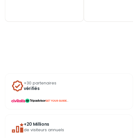
baroques et ponts de fer
verde et ses ruelles 
forgé. La Tour des Clercs
du quartier de Ribeira
domine les toits rouges
L’aéroport Francisco 
tandis que la cathédrale Sé
Carneiro, situé à une
surveille le Douro depuis les
quinzaine de kilomèt
hauteurs. Chaque quartier
centre-ville, dessert 
recèle ses propres trésors
depuis Maia. Opter p
monumentaux, du gothique
transfert privé depuis
flamboyant de l’église São
l’aéroport de Porto, c
Francisco aux lignes Art déco
rejoindre directemen
du marché do Bolhão. Une
hébergement sans
ville où l’histoire s’inscrit
composer avec les
littéralement dans la pierre.
transports en commun
files d’attente de taxi
+30 partenaires
vérifiés
que soit l’horaire d’arr
...
+20 Millions
de visiteurs annuels