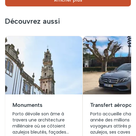
Afficher plus
ce site, réserver des billets à l’avance est
recommandé. La visite offre une vue panoramique
sur Porto, faisant de ce lieu un incontournable.
Découvrez aussi
Monuments
Transfert aéropor
Porto dévoile son âme à
Porto accueille chaq
travers une architecture
année des millions d
millénaire où se côtoient
voyageurs attirés par
azulejos bleutés, façades
azulejos, ses caves à