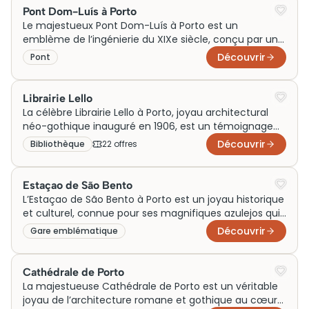
église est une attraction touristique incontournable.
Pont Dom-Luís à Porto
Son importance historique et culturelle attire des
Le majestueux Pont Dom-Luís à Porto est un
milliers de visiteurs chaque année.
emblème de l’ingénierie du XIXe siècle, conçu par un
disciple de Gustave Eiffel. S’étendant gracieusement
Découvrir
Pont
au-dessus du fleuve Douro, ce pont métallique reliait
initialement Porto à Vila Nova de Gaia, facilitant le
transport et le commerce. Aujourd’hui, il attire les
Librairie Lello
touristes du monde entier, séduits par ses vues
La célèbre Librairie Lello à Porto, joyau architectural
imprenables. Les billets pour une visite permettent
néo-gothique inauguré en 1906, est un témoignage
d’explorer l’histoire fascinante et la culture vibrante de
prestigieux de l’histoire littéraire du Portugal. Avec ses
Découvrir
Bibliothèque
22
offre
s
cette destination incontournable.
escaliers majestueux et ses vitraux colorés, elle
évoque un monde féerique qui attire les passionnés
de littérature et d’architecture. Initialement lieu de
Estaçao de São Bento
rencontre pour les intellectuels, elle est aujourd’hui
L’Estaçao de São Bento à Porto est un joyau historique
une attraction incontournable, nécessitant des billets
et culturel, connue pour ses magnifiques azulejos qui
pour la visite afin de préserver ce patrimoine culturel
racontent l’histoire du Portugal. Construite au début
Découvrir
Gare emblématique
vivant.
du XXe siècle, elle servait initialement de gare,
facilitant les déplacements avec ses billets
abordables. Aujourd’hui, elle attire de nombreux
Cathédrale de Porto
visiteurs venus admirer son architecture
La majestueuse Cathédrale de Porto est un véritable
exceptionnelle. Lors de votre visite, découvrez
joyau de l’architecture romane et gothique au cœur