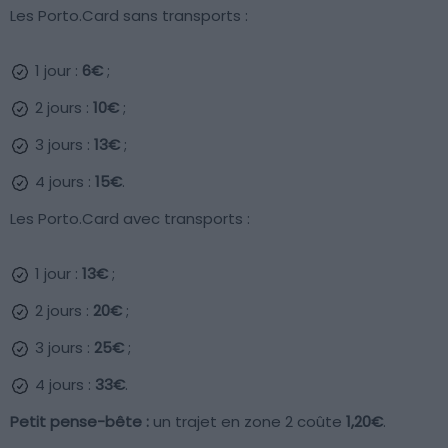
Les Porto.Card sans transports :
1 jour :
6€
;
2 jours :
10€
;
3 jours :
13€
;
4 jours :
15€
.
Les Porto.Card avec transports :
1 jour :
13€
;
2 jours :
20€
;
3 jours :
25€
;
4 jours :
33€
.
Petit pense-bête :
un trajet en zone 2 coûte
1,20€
.