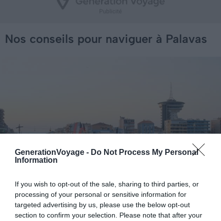
Nos conseils pour naviguer à Palavas
GenerationVoyage -
Do Not Process My Personal
Information
If you wish to opt-out of the sale, sharing to third parties, or
processing of your personal or sensitive information for
targeted advertising by us, please use the below opt-out
Crédit photo : Shutterstock – Picturereflex
section to confirm your selection. Please note that after your