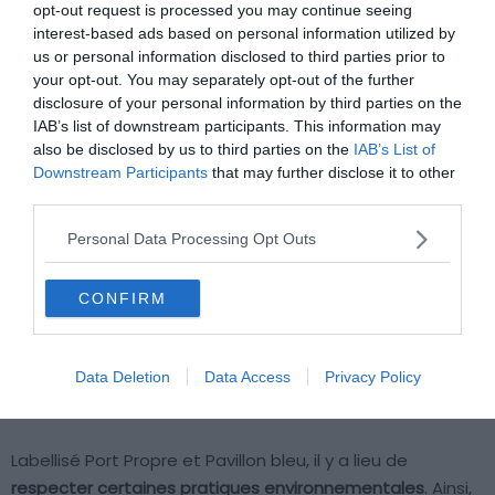
opt-out request is processed you may continue seeing
Le port de Palavas est situé à l’embouchure du Lez, face
interest-based ads based on personal information utilized by
us or personal information disclosed to third parties prior to
à la mer. La ville accueille en réalité
deux ports de
your opt-out. You may separately opt-out of the further
plaisance
: celui de la ville, et le port fluvial Paul Riquet.
disclosure of your personal information by third parties on the
Très fréquenté à la période estivale, le premier accueille
IAB’s list of downstream participants. This information may
les bateaux de plaisance jusqu’à 20 mètres, quand le
also be disclosed by us to third parties on the
IAB’s List of
deuxième accueille principalement péniches et petits
Downstream Participants
that may further disclose it to other
third parties.
bateaux.
Personal Data Processing Opt Outs
En saison, il est
obligatoire d’appeler la capitainerie
pour
vous faire guider par un agent du port jusqu’à votre bite
CONFIRM
d’amarrage. Pour les plaisanciers naviguant sur le Lez, il
est impératif de vérifier qu’il y a un emplacement
disponible avant de vous engager vers le port : faire
Data Deletion
Data Access
Privacy Policy
demi-tour y est très difficile.
Labellisé Port Propre et Pavillon bleu, il y a lieu de
respecter certaines pratiques environnementales
. Ainsi,