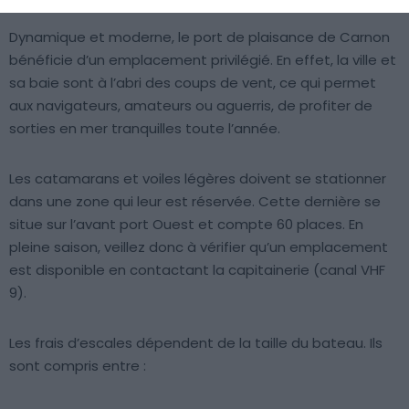
Dynamique et moderne, le port de plaisance de Carnon
bénéficie d’un emplacement privilégié. En effet, la ville et
sa baie sont à l’abri des coups de vent, ce qui permet
aux navigateurs, amateurs ou aguerris, de profiter de
sorties en mer tranquilles toute l’année.
Les catamarans et voiles légères doivent se stationner
dans une zone qui leur est réservée. Cette dernière se
situe sur l’avant port Ouest et compte 60 places. En
pleine saison, veillez donc à vérifier qu’un emplacement
est disponible en contactant la capitainerie (canal VHF
9).
Les frais d’escales dépendent de la taille du bateau. Ils
sont compris entre :