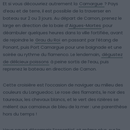
Et si vous découvriez autrement la
Camargue
? Pays
d’eau et de terre, il est possible de la traverser en
bateau sur 2 ou 3 jours. Au départ de Carnon, prenez le
large en direction de la baie d’
Aigues-Mortes
pour
déambuler quelques heures dans la ville fortifiée, avant
de rejoindre le
Grau du Roi
en passant par l’étang de
Ponant, puis Port Camargue pour une baignade et une
soirée au rythme du flamenco. Le lendemain,
dégustez
de délicieux poissons
à peine sortis de l’eau, puis
reprenez le bateau en direction de Carnon.
Cette croisière est l’occasion de naviguer au milieu des
couleurs du Languedoc. Le rose des flamants, le noir des
taureaux, les chevaux blancs, et le vert des rizières se
mêlent aux camaïeux de bleu de la mer : une parenthèse
hors du temps !
Vous savez désormais l’essentiel, et même plus, sur la