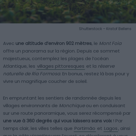
Shutterstock – Kristof Bellens
Avec
une altitude d’environ 902 mètres
, le
Mont Foia
offre un panorama sur la région. Depuis ce sommet
majestueux, contemplez les plages de l’océan
Atlantique, les
villages pittoresques
et la
réserve
naturelle de Ria Formosa
. En bonus, restez là bas pour y
vivre un magnifique coucher de soleil.
En empruntant les sentiers de randonnée depuis les
villages environnants de
Monchique
ou en conduisant
sur une route panoramique, vous serez récompensé par
une vue à 360 degrés qui vous laissera sans voix
! Par
temps clair, les villes telles que
Portimão
et
Lagos
, ainsi
que la
côte vicentine
vers l’ouest, se dévoileront à vous.