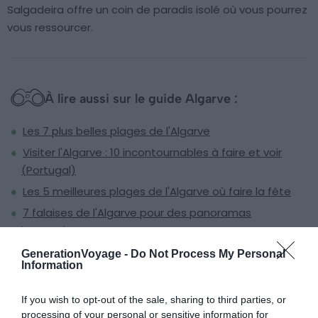
Salgadeira offre un coin de paradis isolé où vous pourrez
vous ressourcer.
À lire aussi sur le guide Algarve :
Les 7 plus belles plages de l'Algarve
Visiter l'Algarve : 10 incontournables à faire et voir
(Portugal)
Les 5 meilleures plages de l'Algarve où faire la fête
7 falaises de l'Algarve pour des panoramas
impressionnants
GenerationVoyage -
Do Not Process My Personal
Information
La Praia do Barraquinho à Lagoa
If you wish to opt-out of the sale, sharing to third parties, or
processing of your personal or sensitive information for