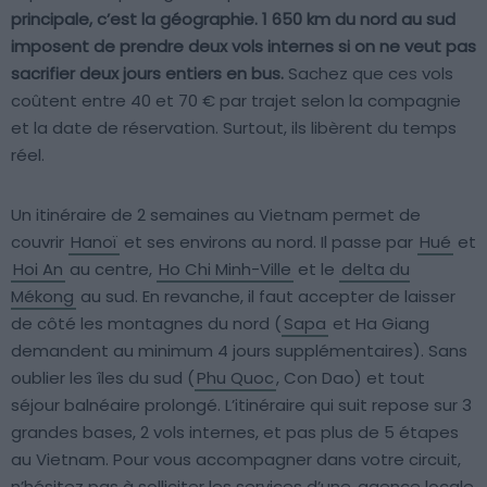
principale, c’est la géographie. 1 650 km du nord au sud
imposent de prendre deux vols internes si on ne veut pas
sacrifier deux jours entiers en bus.
Sachez que ces vols
coûtent entre 40 et 70 € par trajet selon la compagnie
et la date de réservation. Surtout, ils libèrent du temps
réel.
Un itinéraire de 2 semaines au Vietnam permet de
couvrir
Hanoï
et ses environs au nord. Il passe par
Hué
et
Hoi An
au centre,
Ho Chi Minh-Ville
et le
delta du
Mékong
au sud. En revanche, il faut accepter de laisser
de côté les montagnes du nord (
Sapa
et Ha Giang
demandent au minimum 4 jours supplémentaires). Sans
oublier les îles du sud (
Phu Quoc
, Con Dao) et tout
séjour balnéaire prolongé. L’itinéraire qui suit repose sur 3
grandes bases, 2 vols internes, et pas plus de 5 étapes
au Vietnam. Pour vous accompagner dans votre circuit,
n’hésitez pas à solliciter les services d’une
agence locale