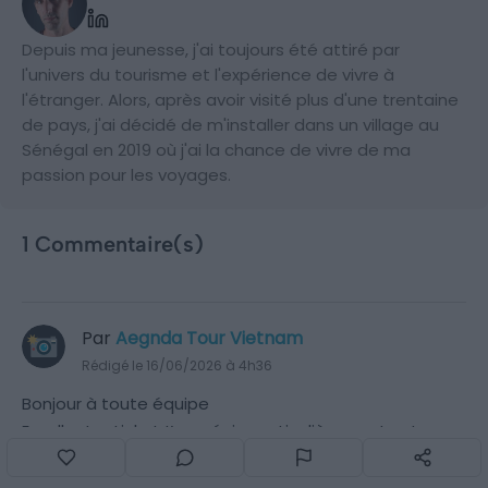
Depuis ma jeunesse, j'ai toujours été attiré par
l'univers du tourisme et l'expérience de vivre à
l'étranger. Alors, après avoir visité plus d'une trentaine
de pays, j'ai décidé de m'installer dans un village au
Sénégal en 2019 où j'ai la chance de vivre de ma
passion pour les voyages.
1 Commentaire(s)
Par
Aegnda Tour Vietnam
Rédigé le 16/06/2026 à 4h36
Bonjour à toute équipe
Excellent article ! J’apprécie particulièrement votre
approche réaliste : en 2 semaines, il vaut mieux
privilégier la qualité à la quantité. L’itinéraire proposé