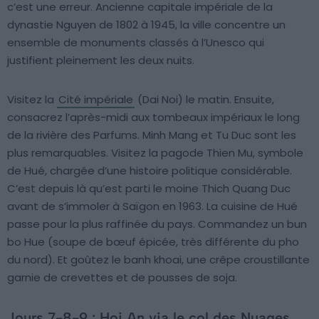
c’est une erreur. Ancienne capitale impériale de la
dynastie Nguyen de 1802 à 1945, la ville concentre un
ensemble de monuments classés à l’Unesco qui
justifient pleinement les deux nuits.
Visitez la
Cité impériale
(Dai Noi) le matin. Ensuite,
consacrez l’après-midi aux tombeaux impériaux le long
de la rivière des Parfums. Minh Mang et Tu Duc sont les
plus remarquables. Visitez la pagode Thien Mu, symbole
de Hué, chargée d’une histoire politique considérable.
C’est depuis là qu’est parti le moine Thich Quang Duc
avant de s’immoler à Saïgon en 1963. La cuisine de Hué
passe pour la plus raffinée du pays. Commandez un bun
bo Hue (soupe de bœuf épicée, très différente du pho
du nord). Et goûtez le banh khoai, une crêpe croustillante
garnie de crevettes et de pousses de soja.
Jours 7-8-9 : Hoi An via le col des Nuages