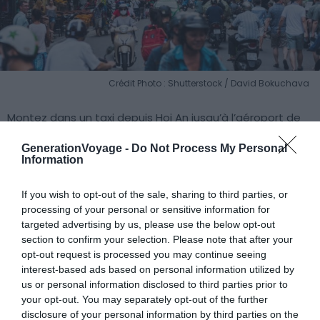
Crédit Photo : Shutterstock / David Bokuchava
Montez dans un taxi depuis Hoi An jusqu’à l’aéroport de
Da Nang (30 min). Puis, volez vers Ho Chi Minh-Ville
GenerationVoyage -
Do Not Process My Personal
(HCMV) en 1h15.
Cette destination dépayse
Information
radicalement après le calme de Hoi An. Elle compte 9
millions d’habitants, des flux de scooters ininterrompus,
If you wish to opt-out of the sale, sharing to third parties, or
et une énergie urbaine qui n’a rien à voir avec Hanoï.
processing of your personal or sensitive information for
Vietjet et Bamboo Airways couvrent cette liaison à des
targeted advertising by us, please use the below opt-out
section to confirm your selection. Please note that after your
tarifs souvent inférieurs à 40 € si vous réservez à
opt-out request is processed you may continue seeing
l’avance. À noter que les bagages en soute sont en
interest-based ads based on personal information utilized by
option.
us or personal information disclosed to third parties prior to
your opt-out. You may separately opt-out of the further
disclosure of your personal information by third parties on the
Programmez une demi-journée au musée des Vestiges