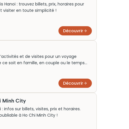
Hanoi : trouvez billets, prix, horaires pour
t visiter en toute simplicité !
Découvrir
’activités et de visites pour un voyage
e ce soit en famille, en couple ou le temps
e vous guide parmi les plus belles sorties
es karstiques emblématiques du Vietnam.
Découvrir
i Minh City
nfos sur billets, visites, prix et horaires.
oubliable à Ho Chi Minh City !