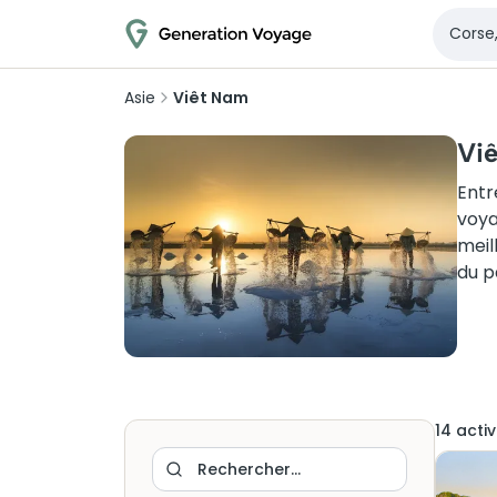
Asie
Viêt Nam
Viê
Entr
voya
meil
du p
14
activ