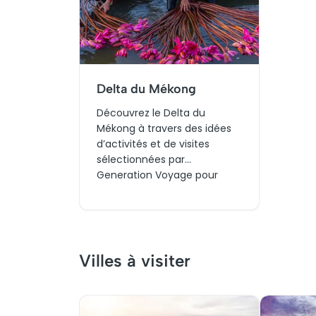
Delta du Mékong
Découvrez le Delta du
Mékong à travers des idées
d’activités et de visites
sélectionnées par
Generation Voyage pour
enrichir votre voyage au
Vietnam. Que vous partiez
en couple, en famille ou pour
un week-end, explorez les
sorties incontournables
Villes à visiter
autour des marchés
flottants, réservez vos billets
pour aujourd’hui et vivez des
expériences uniques au