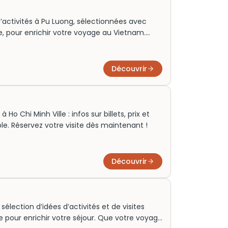
’activités à Pu Luong, sélectionnées avec
e, pour enrichir votre voyage au Vietnam.
n couple ou pour un week‑end nature,
contournables autour des rizières, villages
vés de cette vallée unique.
Découvrir
o Chi Minh Ville : infos sur billets, prix et
ble. Réservez votre visite dès maintenant !
Découvrir
élection d’idées d’activités et de visites
pour enrichir votre séjour. Que votre voyage