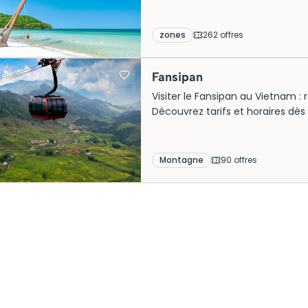
soit en famille, en couple ou l
incontournables autour des plage
locaux pour vivre pleinement l’es
zones
262
offre
s
Fansipan
Visiter le Fansipan au Vietnam : r
Découvrez tarifs et horaires dès
Montagne
90
offre
s