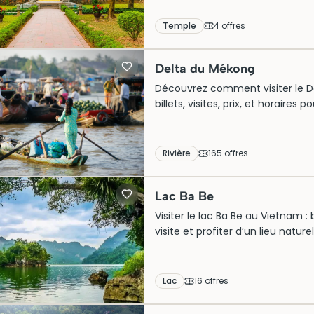
Temple
4
offre
s
Delta du Mékong
Découvrez comment visiter le De
billets, visites, prix, et horaires
Rivière
165
offre
s
Lac Ba Be
Visiter le lac Ba Be au Vietnam : b
visite et profiter d’un lieu natur
Lac
16
offre
s