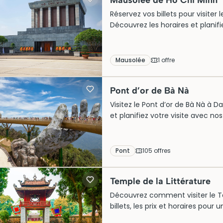
Mausolée de Hô Chi Minh
Réservez vos billets pour visiter
Découvrez les horaires et planifie
Mausolée
1
offre
Pont d’or de Bà Nà
Visitez le Pont d’or de Bà Nà à Da
et planifiez votre visite avec no
Pont
105
offre
s
Temple de la Littérature
Découvrez comment visiter le Te
billets, les prix et horaires pour