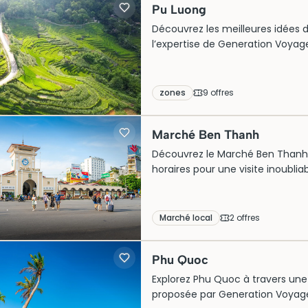
Pu Luong
Découvrez les meilleures idées d
l’expertise de Generation Voyag
Que vous voyagiez en famille, e
explorez des sorties et visites in
authentiques et paysages préser
zones
9
offre
s
Marché Ben Thanh
Découvrez le Marché Ben Thanh à H
horaires pour une visite inoublia
Marché local
2
offre
s
Phu Quoc
Explorez Phu Quoc à travers une s
proposée par Generation Voyage 