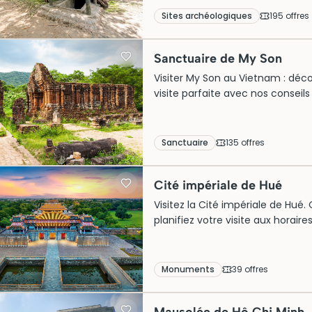
Sites archéologiques
195
offre
s
Sanctuaire de My Son
Visiter My Son au Vietnam : découv
visite parfaite avec nos conseils
Sanctuaire
135
offre
s
Cité impériale de Hué
Visitez la Cité impériale de Hué. 
planifiez votre visite aux horair
Monuments
39
offre
s