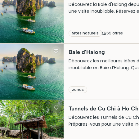
Découvrez la Baie d'Halong depuis 
une visite inoubliable. Réservez e
Sites naturels
65
offre
s
Baie d'Halong
Découvrez les meilleures idées d
inoubliable en Baie d’Halong. Qu
d’un week-end, Generation Voyag
sur l’eau et autour des paysag
zones
Tunnels de Cu Chi à Ho Ch
Découvrez les Tunnels de Cu Chi : i
Préparez-vous pour une visite in