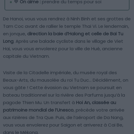
💙
On aime :
prendre du temps pour soi
De Hanoi, vous vous rendrez à Ninh Binh et ses grottes de
Tam Coc avant de rallier le temple Thai Vi. Le lendemain,
en jonque,
direction la baie d’Halong et celle de Bai Tu
Long
. Après une balade cycliste dans le village de Viet
Hai, vous vous envolerez pour la ville de Hué, ancienne
capitale du Vietnam.
Visite de la Citadelle impériale, du musée royal des
Beaux-Arts, du mausolée du roi Tu Duc… Décidément, on
vous gâte ! Cette évasion au Vietnam se poursuit en
bateau traditionnel sur la rivière des Parfums jusqu’à la
pagode Thien Mu. Un transfert à
Hoi An, classée au
patrimoine mondial de l’Unesco
, précède votre arrivée
aux rizières de Tra Que. Puis, de l’aéroport de Da Nang,
vous vous envolerez pour Saigon et arriverez à Cai Be,
dans le Mékong.