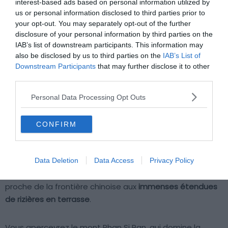
interest-based ads based on personal information utilized by
us or personal information disclosed to third parties prior to
your opt-out. You may separately opt-out of the further
📍
Villes desservies par le circuit :
Hanoi, Lao Cai,
disclosure of your personal information by third parties on the
Bac Ha, Ninh Binh, Hoi An, Hué, Saigon, Can Tho
IAB’s list of downstream participants. This information may
⏱
Durée de l’itinéraire :
15 jours
also be disclosed by us to third parties on the
IAB’s List of
Downstream Participants
that may further disclose it to other
💙
O aime :
voir les plus beaux spots du pays
third parties.
Après une arrivée triomphale à l’aéroport de Hanoi et la
Personal Data Processing Opt Outs
visite de la capitale du pays, direction Lao Cai. Vous
atteindrez cette ville du nord en train de nuit, climatisé
CONFIRM
et particulièrement confortable. Ensuite, place au
marché de Bac Ha, pittoresque à souhait. Le village et
ses maisons traditionnelles valent par eux-même le
Data Deletion
Data Access
Privacy Policy
déplacement. Puis vous vous rendrez à Sa Pa, village
proche de la frontière chinoise aux
immenses étendues
de rizières en terrasse
.
Vous apercevrez le mont Phan Si Pan, qui domine la