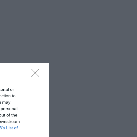
sonal or
ection to
ou may
 personal
out of the
 downstream
B’s List of