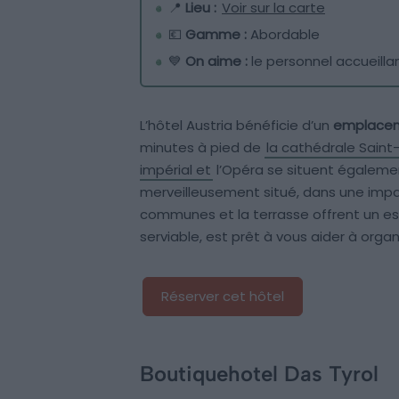
📍
Lieu :
Voir sur la carte
💶
Gamme :
Abordable
💙
On aime :
le personnel accueilla
L’hôtel Austria bénéficie d’un
emplacemen
minutes à pied de
la cathédrale Saint
impérial et
l’Opéra se situent égaleme
merveilleusement situé, dans une impas
communes et la terrasse offrent un es
serviable, est prêt à vous aider à organi
Réserver cet hôtel
Boutiquehotel Das Tyrol