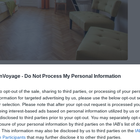
Crédit photo : Booking
onVoyage -
Do Not Process My Personal Information
to opt-out of the sale, sharing to third parties, or processing of your per
formation for targeted advertising by us, please use the below opt-out s
l et calme
r selection. Please note that after your opt-out request is processed y
eing interest-based ads based on personal information utilized by us or
disclosed to third parties prior to your opt-out. You may separately opt-
losure of your personal information by third parties on the IAB’s list of
e la ville, l’hôtel Pension Museum est idéalement situé
. This information may also be disclosed by us to third parties on the
IA
uartier
. Explorez
les trésors culturels de Vienne
en
Participants
that may further disclose it to other third parties.