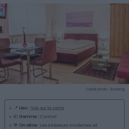
Crédit photo : Booking
📍
Lieu :
Voir sur la carte
💶
Gamme :
Confort
💙
On aime :
Les intérieurs modernes et