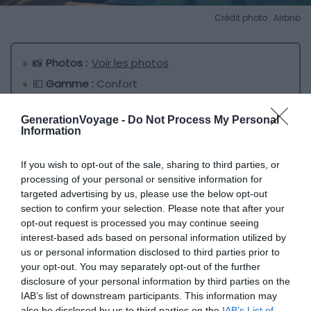
Crédit photo : Airbnb
📸
Photos :
Voir les photos
💶
Gamme :
Confort
💙
On aime :
L’atmosphère chaleureuse et
GenerationVoyage -
Do Not Process My Personal
familiale
Information
Avec son
grand jardin avec piscine et court de tennis
,
If you wish to opt-out of the sale, sharing to third parties, or
cette hacienda à louer au Mexique est idéale pour allier
processing of your personal or sensitive information for
targeted advertising by us, please use the below opt-out
vacances et sport. Pour les sorties, elle est proche du
section to confirm your selection. Please note that after your
site archéologique de
Xochicalco
et de la ville coloniale
opt-out request is processed you may continue seeing
de Taxco. Les grottes spectaculaires de
Cacahuamilpa
interest-based ads based on personal information utilized by
sont aussi à proximité ainsi que le lac de
Tequesquitengo
us or personal information disclosed to third parties prior to
pour les sports nautiques.
your opt-out. You may separately opt-out of the further
disclosure of your personal information by third parties on the
IAB’s list of downstream participants. This information may
L’architecture de la maison principale allie
also be disclosed by us to third parties on the
IAB’s List of