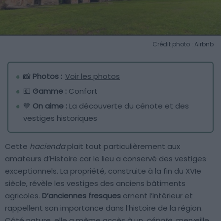
Crédit photo : Airbnb
📸
Photos :
Voir les photos
💶
Gamme :
Confort
💙
On aime :
La découverte du cénote et des
vestiges historiques
Cette
hacienda
plait tout particulièrement aux
amateurs d’Histoire car le lieu a conservé des vestiges
exceptionnels. La propriété, construite à la fin du XVIe
siècle, révèle les vestiges des anciens bâtiments
agricoles.
D’anciennes fresques
ornent l’intérieur et
rappellent son importance dans l’histoire de la région.
Côté nature, elle a même accès à un
cénote
, merveille