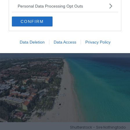
plongée et de snorkeling
de la région. Explorez alors les
Personal Data Processing Opt Outs
fonds marins et découvrez une faune et une flore sous-
marines exceptionnelles.
CONFIRM
Playacar, à Playa del Carmen
Data Deletion
Data Access
Privacy Policy
Shutterstock – Sire Nothingtodo