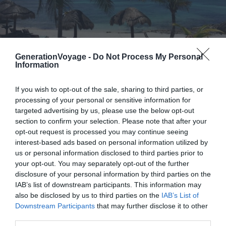
GenerationVoyage -
Do Not Process My Personal
Information
Shutterstock – My Small World
If you wish to opt-out of the sale, sharing to third parties, or
processing of your personal or sensitive information for
Située entre Playa del Carmen et Puerto Aventuras
, la
targeted advertising by us, please use the below opt-out
plage de Paamul est un trésor caché de la Riviera Maya.
section to confirm your selection. Please note that after your
opt-out request is processed you may continue seeing
Avec son mélange de sable et de calcaire, elle se
interest-based ads based on personal information utilized by
distingue des autres plages de la région. Mais ce qui rend
us or personal information disclosed to third parties prior to
ce plage de la côte Caraïbe du Mexique véritablement
your opt-out. You may separately opt-out of the further
unique, ce sont ses eaux cristallines aux nuances allant
disclosure of your personal information by third parties on the
du turquoise au vert émeraude.
IAB’s list of downstream participants. This information may
also be disclosed by us to third parties on the
IAB’s List of
Downstream Participants
that may further disclose it to other
En plus de son cadre paradisiaque, la plage de Paamul
third parties.
est également réputée pour être le
meilleur spot de