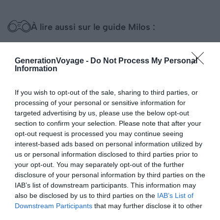
À lire aussi sur le guide Milos :
Visiter Santorin : 10 incontournables à faire et voir
GenerationVoyage -
Do Not Process My Personal
(Grèce)
Information
Visiter Milos : les 8 choses incontournables à faire
Dormir à Milos : les meilleurs endroits où loger
If you wish to opt-out of the sale, sharing to third parties, or
processing of your personal or sensitive information for
Comment aller à Milos depuis Athènes en ferry ?
targeted advertising by us, please use the below opt-out
section to confirm your selection. Please note that after your
opt-out request is processed you may continue seeing
Comment réserver son trajet en ferry
interest-based ads based on personal information utilized by
us or personal information disclosed to third parties prior to
pour Milos depuis Santorin ?
your opt-out. You may separately opt-out of the further
disclosure of your personal information by third parties on the
IAB’s list of downstream participants. This information may
also be disclosed by us to third parties on the
IAB’s List of
Downstream Participants
that may further disclose it to other
third parties.