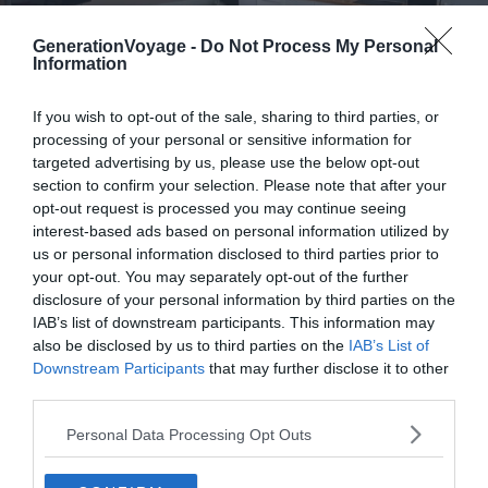
GenerationVoyage -
Do Not Process My Personal
Information
If you wish to opt-out of the sale, sharing to third parties, or
processing of your personal or sensitive information for
targeted advertising by us, please use the below opt-out
Crédit photo :
Airbnb
section to confirm your selection. Please note that after your
opt-out request is processed you may continue seeing
interest-based ads based on personal information utilized by
Budget :
€€
us or personal information disclosed to third parties prior to
your opt-out. You may separately opt-out of the further
Le plus de ce logement :
une hôte avenante aux
disclosure of your personal information by third parties on the
conseils gastronomiques avisés
IAB’s list of downstream participants. This information may
also be disclosed by us to third parties on the
IAB’s List of
Downstream Participants
that may further disclose it to other
Classé quatre étoiles, ce chalet à louer à Annecy se
third parties.
trouve, lui aussi, à deux pas du palais de l’Île et du lac.
Profitez de sa vue dégagée sur les toits de la ville et sur
Personal Data Processing Opt Outs
le château avant d’aller le visiter. Le
Musée-château