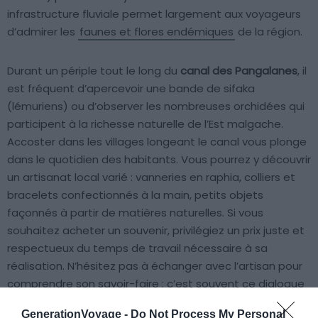
infrastructure fluviale permet largement aux voyageurs
d’admirer les
faunes et flores endémiques
de la région.
Durant un périple tout le long du
canal des Pangalanes
, il
est fréquent d’apercevoir une bande de sifaka
(lémuriens) ou d’observer les nombreuses orchidées qui
participent à la richesse naturelle de l’Est malgache.
Accoster dans les villages longeant le canal vous plonge
dans le quotidien des habitants. Vous pourrez y découvrir
un artisanat local varié : vanneries en raphia, colliers et
bracelets confectionnés à la main, petits objets
façonnés à partir de matières naturelles. Si vous
souhaitez acheter un souvenir, privilégiez un prix juste et
respectueux du temps de travail nécessaire à sa
réalisation. N’hésitez pas à échanger avec l’artisan pour
comprendre son savoir-faire : c’est souvent ce dialogue
qui donne le plus de sens à votre achat.
GenerationVoyage -
Do Not Process My Personal