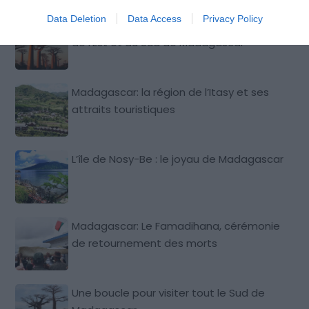
Data Deletion
Data Access
Privacy Policy
Les richesses faunistiques et floristiques
de l’Est et du Sud de Madagascar
Madagascar: la région de l’Itasy et ses
attraits touristiques
L’île de Nosy-Be : le joyau de Madagascar
Madagascar: Le Famadihana, cérémonie
de retournement des morts
Une boucle pour visiter tout le Sud de