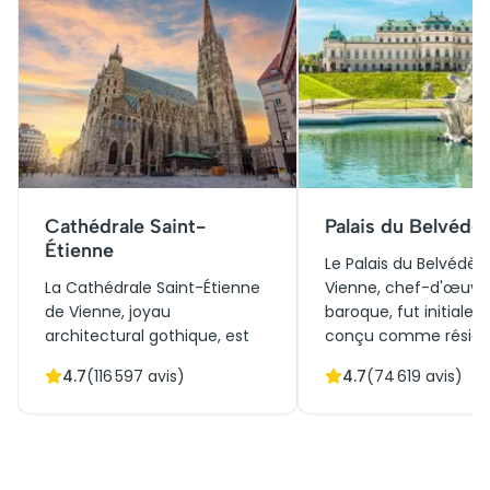
Cathédrale Saint-
Palais du Belvédè
Étienne
Le Palais du Belvédèr
La Cathédrale Saint-Étienne
Vienne, chef-d'œuvr
de Vienne, joyau
baroque, fut initiale
architectural gothique, est
conçu comme résid
un symbole emblématique
d'été pour le Prince 
4.7
(
116 597
avis)
4.7
(
74 619
avis)
de l'histoire autrichienne.
de Savoie. Il témoign
Construite au XIIe siècle, elle
l'élégance du XVIIIe s
a joué un rôle central lors
européen et renferm
d'événements clés, et son
aujourd'hui une
imposante flèche domine la
impressionnante coll