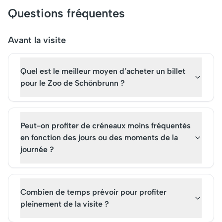
ville. Aujourd'hui, elle attire
d'art autrichien, dont 
Questions fréquentes
des milliers de touristes,
œuvres de Klimt. Son
fascinés par ses trésors
architecture captiva
artistiques et ses concerts
ses jardins sublimes a
Avant la visite
d'orgue mémorables. La
des visiteurs du mon
visite de la cathédrale est
entier, qui ont tout in
Quel est le meilleur moyen d’acheter un billet
incontournable, et il est
réserver leurs billets 
conseillé de réserver des
avance pour cette vis
pour le Zoo de Schönbrunn ?
billets à l'avance pour
immersive dans l'histo
découvrir ce monument
la culture viennoise.
exceptionnel.
Peut-on profiter de créneaux moins fréquentés
en fonction des jours ou des moments de la
journée ?
Combien de temps prévoir pour profiter
pleinement de la visite ?