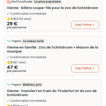
GetYourGuide
Le plus populaire
Vienne : billets coupe-file pour le zoo de Schönbrunn
✓ Confirmation immédiate
4.8
(
4732
avis)
29 €
Voir l'offre
par personne
Tiqets
Le mieux noté
Vienne en famille : Zoo de Schönbrunn + Maison de la
musique
✓ Confirmation immédiate
5.0
(
7
avis)
47 €
Voir l'offre
par personne
Tiqets
Meilleur prix
Vienne : transfert en train du Tirolerhof et du zoo de
Schönbrunn
✓ Confirmation immédiate
3.6
(
26
avis)