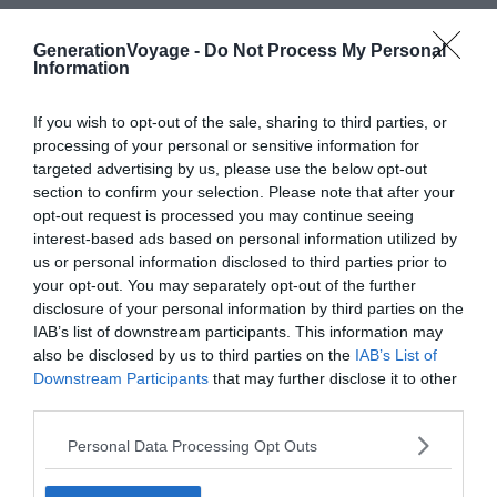
À lire aussi sur le guide :
GenerationVoyage -
Do Not Process My Personal
Information
Les 100 plus beaux endroits à visiter en Europe
If you wish to opt-out of the sale, sharing to third parties, or
8 idées de city trip zéro carbone à faire en Europe
processing of your personal or sensitive information for
Les 10 meilleures villes où faire la fête en Europe
targeted advertising by us, please use the below opt-out
Où faire un city break en Europe : 5 destinations coup
section to confirm your selection. Please note that after your
opt-out request is processed you may continue seeing
de coeur
interest-based ads based on personal information utilized by
us or personal information disclosed to third parties prior to
your opt-out. You may separately opt-out of the further
Cyclisme : Le paradis des deux roues
disclosure of your personal information by third parties on the
IAB’s list of downstream participants. This information may
also be disclosed by us to third parties on the
IAB’s List of
Downstream Participants
that may further disclose it to other
third parties.
Personal Data Processing Opt Outs