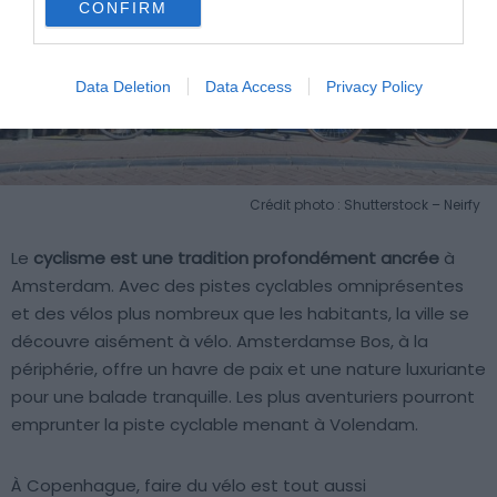
CONFIRM
Data Deletion
Data Access
Privacy Policy
Crédit photo : Shutterstock – Neirfy
Le
cyclisme est une tradition profondément ancrée
à
Amsterdam. Avec des pistes cyclables omniprésentes
et des vélos plus nombreux que les habitants, la ville se
découvre aisément à vélo. Amsterdamse Bos, à la
périphérie, offre un havre de paix et une nature luxuriante
pour une balade tranquille. Les plus aventuriers pourront
emprunter la piste cyclable menant à Volendam.
À Copenhague, faire du vélo est tout aussi