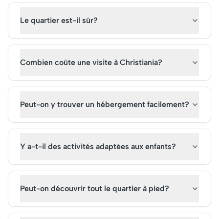
luxuriants et de structures
des millions de visiteu
historiques attire des
Planifiez votre visite 
Le quartier est-il sûr?
visiteurs du monde entier.
admirer ce joyau prè
Achetez vos billets pour une
l'eau, sans avoir beso
visite inoubliable dans ce
billets, et profitez p
merveilleux havre de paix et
de cette expérience
Combien coûte une visite à Christiania?
de divertissement.
inoubliable.
Peut-on y trouver un hébergement facilement?
Y a-t-il des activités adaptées aux enfants?
Peut-on découvrir tout le quartier à pied?