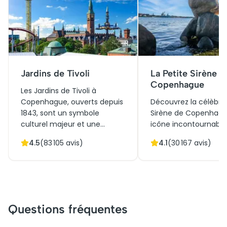
Jardins de Tivoli
La Petite Sirène d
Copenhague
Les Jardins de Tivoli à
Copenhague, ouverts depuis
Découvrez la célèbre 
1843, sont un symbole
Sirène de Copenhagu
culturel majeur et une
icône incontournable
œuvre d'art végétale et
marquant l'entrée du 
4.5
(
83 105
avis)
4.1
(
30 167
avis)
architecturale. Initialement
Inspirée du conte
conçus pour offrir aux
d'Andersen, cette st
citadins un espace de
bronze, créée en 1913,
détente, ils sont aujourd'hui
incarne la fusion de l
une attraction touristique
culture danoise et de l
incontournable. Leur
Initialement un hom
Questions fréquentes
mélange unique de
elle est aujourd'hui u
manèges, de jardins
symbole de la ville, at