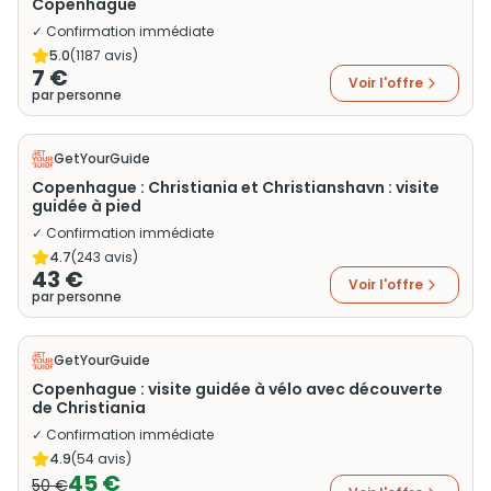
Copenhague
✓ Confirmation immédiate
5.0
(
1187
avis)
7 €
Voir l'offre
par personne
GetYourGuide
Copenhague : Christiania et Christianshavn : visite
guidée à pied
✓ Confirmation immédiate
4.7
(
243
avis)
43 €
Voir l'offre
par personne
GetYourGuide
Copenhague : visite guidée à vélo avec découverte
de Christiania
✓ Confirmation immédiate
4.9
(
54
avis)
45 €
50 €