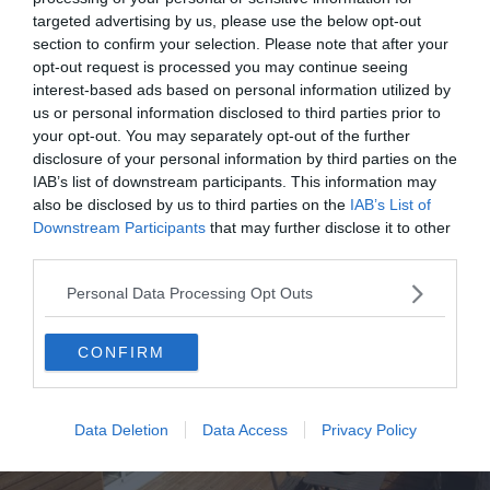
maison fraîche et joliment décorée.
targeted advertising by us, please use the below opt-out
section to confirm your selection. Please note that after your
opt-out request is processed you may continue seeing
6. Logement dans une bâtisse du XIXe
interest-based ads based on personal information utilized by
us or personal information disclosed to third parties prior to
your opt-out. You may separately opt-out of the further
Voir ce logement
disclosure of your personal information by third parties on the
IAB’s list of downstream participants. This information may
also be disclosed by us to third parties on the
IAB’s List of
Downstream Participants
that may further disclose it to other
third parties.
Personal Data Processing Opt Outs
CONFIRM
Data Deletion
Data Access
Privacy Policy