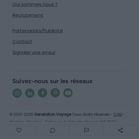
Qui sommes nous ?
Recrutement
Partenariats/Publicité
Contact
Signaler une erreur
Suivez-nous sur les réseaux
© 2013-2026
Generation Voyage
Tous droits réservés -
CGU
-
Mentions légales
- Fait avec
❤
à Montpellier par
GC TECH
-
v2.32.4