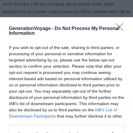
sont limités. L’île ne compte qu’un petit café, alors
emportez un panier-repas pour profiter pleinement de la
pause pique-nique en pleine nature. Un lieu tranquille,
idéal pour s’éloigner de la foule lors d’une visite de
GenerationVoyage -
Do Not Process My Personal
Corfou en famille.
Information
If you wish to opt-out of the sale, sharing to third parties, or
6. Se rafraîchir à Aqualand Corfu
processing of your personal or sensitive information for
targeted advertising by us, please use the below opt-out
section to confirm your selection. Please note that after your
opt-out request is processed you may continue seeing
interest-based ads based on personal information utilized by
us or personal information disclosed to third parties prior to
your opt-out. You may separately opt-out of the further
disclosure of your personal information by third parties on the
IAB’s list of downstream participants. This information may
also be disclosed by us to third parties on the
IAB’s List of
Downstream Participants
that may further disclose it to other
third parties.