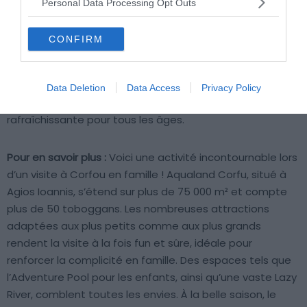
Personal Data Processing Opt Outs
CONFIRM
Shutterstock – MAD.vertise
Pourquoi nous l’avons sélectionné :
Ce parc aquatique au
Data Deletion
Data Access
Privacy Policy
cœur de Corfou offre une journée amusante et
rafraîchissante pour tous les âges.
Pour en savoir plus :
Voici une activité incontournable lors
d’un visite à Corfou en famille ! Aqualand Corfu, situé à
Agios Ioannis, s’étend sur plus de 75 000 m² et compte
plus de 50 toboggans. Les nombreuses attractions
adaptées aux plus petits comme aux plus grands
rendent la visite à la fois fun et sûre, idéale pour
renforcer la complicité en famille. Des espaces tels que
l’Adventure Pool pour les enfants, ainsi qu’une vaste Lazy
River, comblent toutes les envies. À la belle saison, le