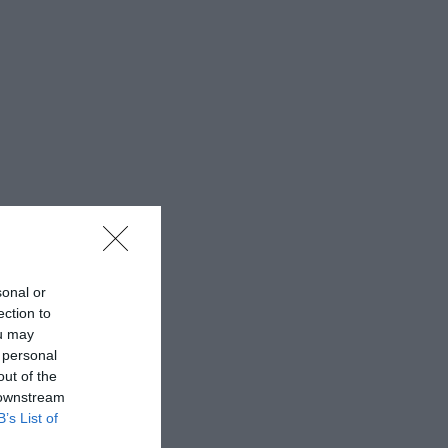
sonal or
ection to
ou may
 personal
out of the
 downstream
B’s List of