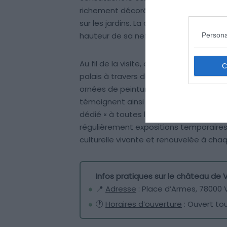
richement décorés, chacun dédié à une 
sur les jardins. La chapelle royale, ch
hauteur de sa nef et la richesse de ses
Persona
Au fil de la visite, découvrez aussi la g
palais à travers des maquettes, œuvr
ornées de peintures, sculptures, meubl
témoignent ainsi de la double vocatio
dédié « à toutes les gloires de la France
régulièrement expositions temporaires
culturelle vivante et renouvelée à chaq
Infos pratiques sur le château de V
📍
Adresse
: Place d’Armes, 78000 V
🕐
Horaires d’ouverture
: Ouvert tou