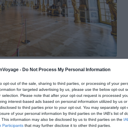
Shutterstock – Ewa Studio
onVoyage -
Do Not Process My Personal Information
f-d’œuvre du patrimoine mondial sorti de
 la grandeur de la monarchie française et offre une
to opt-out of the sale, sharing to third parties, or processing of your per
e royal des XVIIe et XVIIIe siècles.
formation for targeted advertising by us, please use the below opt-out s
r selection. Please note that after your opt-out request is processed y
eing interest-based ads based on personal information utilized by us or
e 1661, le château de Versailles est classé au
disclosed to third parties prior to your opt-out. You may separately opt-
 1979. La majestueuse Galerie des Glaces, conçue
losure of your personal information by third parties on the IAB’s list of
oi Soleil. Les Grands Appartements du Roi et de la Reine
. This information may also be disclosed by us to third parties on the
IA
Participants
that may further disclose it to other third parties.
te : ils se composent d’une enfilade de salons