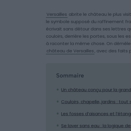
Versailles
abrite le château le plus visi
le symbole supposé du raffinement franç
écrivait sans détour dans ses lettres qu
couloirs, derrière les portes, sous les
à raconter la même chose. On démêle ici
château de Versailles
, avec des faits p
Sommaire
Un château conçu pour la grande
Couloirs, chapelle, jardins : tout
Les fosses d’aisances et l’étan
Se laver sans eau : la logique d