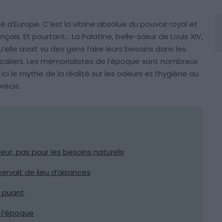
té d’Europe. C’est la vitrine absolue du pouvoir royal et
ais. Et pourtant… La Palatine, belle-sœur de Louis XIV,
’elle avait vu des gens faire leurs besoins dans les
 escaliers. Les mémorialistes de l’époque sont nombreux
 le mythe de la réalité sur les odeurs et l’hygiène au
récis.
ur, pas pour les besoins naturels
 servait de lieu d’aisances
g puant
e l’époque