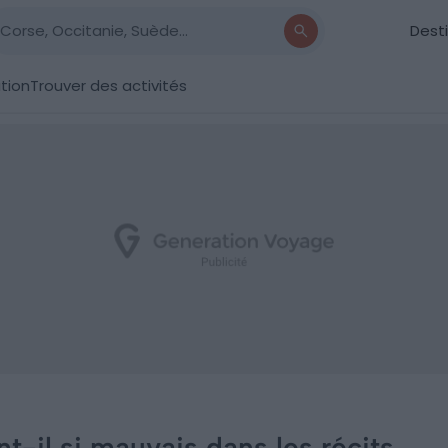
Dest
ation
Trouver des activités
nt-il si mauvais dans les récits