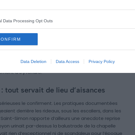
chands ou mendiants infiltrés dans la foule s’y
l Data Processing Opt Outs
s, comme le montrent les plans d’époque. Dans son
de Versailles en 100 questions
(Tallandier), Mathieu da
CONFIRM
réellement d’installations sanitaires. Mais leur
s à l’affluence quotidienne. Le château s’étendait
certains résidents devaient marcher plusieurs minutes
Data Deletion
Data Access
Privacy Policy
e une latrine depuis leurs appartements. Dans la
ment à s’y rendre.
 : tout servait de lieu d’aisances
 sérieuses le confirment. Les pratiques documentées
eaient derrière les rideaux, sous les escaliers, dans les
s. Saint-Simon rapporte d’ailleurs une anecdote reprise
yon urinait par-dessus la balustrade de la chapelle
’avait rien d’exceptionnel ni de scandaleux pour l’époque