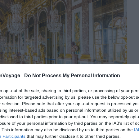
onVoyage -
Do Not Process My Personal Information
to opt-out of the sale, sharing to third parties, or processing of your per
La Galerie des Glaces compte 357 miroirs
formation for targeted advertising by us, please use the below opt-out s
r selection. Please note that after your opt-out request is processed y
eing interest-based ads based on personal information utilized by us or
e de résidence fonctionnelle. Le pouvoir royal l’a
disclosed to third parties prior to your opt-out. You may separately opt-
que destiné à impressionner, centraliser et contrôler.
losure of your personal information by third parties on the IAB’s list of
eillait entre 3 000 résidents permanents et jusqu’à 10
. This information may also be disclosed by us to third parties on the
IA
ions publiques. Courtisans, domestiques, gardes,
Participants
that may further disclose it to other third parties.