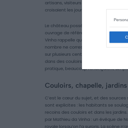
artisans, visiteurs et parfois même mar
croisaient les jours de fête.
Persona
Le château possédait bien des latrine
ouvrage de référence
Vivre à la cour 
Vinha rappelle que le château disposait 
nombre ne correspondait absolument pa
sur plusieurs centaines de mètres, et 
dans des couloirs bondés pour atteindr
pratique, beaucoup renonçaient simple
Couloirs, chapelle, jardins
C’est le cœur du sujet, et des sources
sont explicites : les habitants se soulag
recoins des couloirs et dans les jardin
par Mathieu da Vinha : un évêque de No
royale lorsqu’on l’a surpris. La scène n