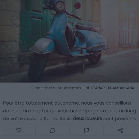
Crédit photo : Shutterstock – NUTTANART KHAMLAKSANA
Pour être totalement autonome, nous vous conseillons
de louer un scooter qui vous accompagnera tout au long
de votre séjour à Salina. Seuls
deux loueurs
sont présents
sur l’île, à
Santa Marina
et
Malfa
. Si les tarifs sont un peu
élevés, rien de tel que parcourir une petite île volcanique