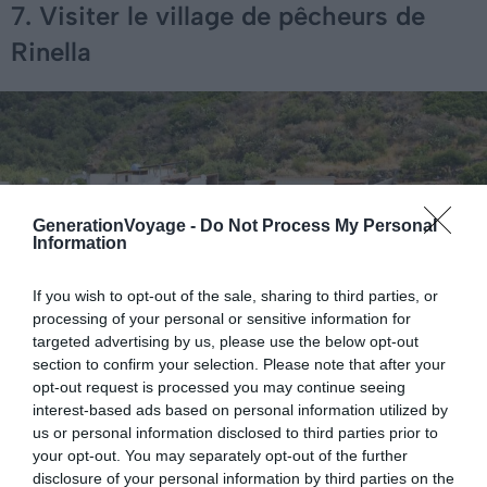
7. Visiter le village de pêcheurs de
Rinella
GenerationVoyage -
Do Not Process My Personal
Information
If you wish to opt-out of the sale, sharing to third parties, or
processing of your personal or sensitive information for
targeted advertising by us, please use the below opt-out
section to confirm your selection. Please note that after your
opt-out request is processed you may continue seeing
interest-based ads based on personal information utilized by
us or personal information disclosed to third parties prior to
Crédit photo : Shutterstock – Natursports
your opt-out. You may separately opt-out of the further
disclosure of your personal information by third parties on the
Rinella représente un incontournable lorsque l’on vient