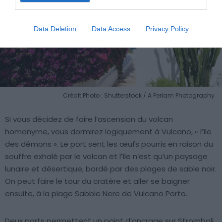
Data Deletion
Data Access
Privacy Policy
Crédit Photo : Shutterstock / A Periam Photography
Si vous décidez de faire l’ascension du volcan
homonyme, vous dormirez logiquement à Vulcano, « l’île
des démons ». Le port sent les œufs pourris en raison du
souffre exhalé par le volcan et l’île n’est qu’un paysage
lunaire et désertique, bordé par des plages de sable noir.
On peut faire le tour du cratère et aller se baigner
ensuite, à la plage Sabbie Nere de Vulcano Porto.
Deux ports permettent un point d’ancrage sur Stromboli,