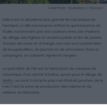
Crédit Photo : Shutterstock / 1234zoom
Salina est la deuxième plus grande île volcanique de
l’archipel. La ville homonyme reflète la quintessence de
l’Italie, notamment par ses couleurs vives, ses maisons
de village, ses églises et anciens palais ornés de jaunes,
d’ocres, de roses et d’orange. Les rues sont parsemées
de bougainvilliers, de jasmins et de citronniers. Dans la
campagne, se cultivent vignes et vergers.
La spécialité de l’île est la fabrication de carreaux de
céramique. Pour dormir à Salina, optez pour le village de
Malfa
, au nord. Il compte pas mal d’hôtels proches de la
mer.C’est la zone de production des câpres et du
célèbre vin
Malvasia
.
Vous pourrez également randonner sur les pentes des