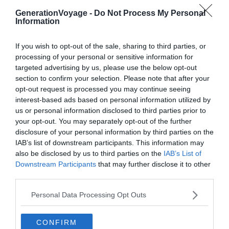
deux volcans éteints de l’île : le
Fossa delle Felci
(à 961
GenerationVoyage -
Do Not Process My Personal
Information
mètres d’altitude) et le
Monte dei Porri
, culminant à 860
mètres. Pour dormir à Salina dans le calme, choisissez
If you wish to opt-out of the sale, sharing to third parties, or
Leni
, à l’intérieur des terres et dans un paradis de
processing of your personal or sensitive information for
verdure.
targeted advertising by us, please use the below opt-out
section to confirm your selection. Please note that after your
opt-out request is processed you may continue seeing
Trouvez un hôtel à Salina
interest-based ads based on personal information utilized by
Trouvez un Airbnb à Salina
us or personal information disclosed to third parties prior to
your opt-out. You may separately opt-out of the further
disclosure of your personal information by third parties on the
IAB’s list of downstream participants. This information may
Vulcano
et Stromboli
also be disclosed by us to third parties on the
IAB’s List of
Downstream Participants
that may further disclose it to other
third parties.
Personal Data Processing Opt Outs
CONFIRM