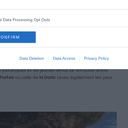
l Data Processing Opt Outs
Crédit photo : Shutterstock – Rolf E. Staerk
CONFIRM
endre le temps de flâner dans sa vieille ville. Les
 et vous mènent, tout en douceur et romantisme,
armantes et fontaines rafraîchissantes.
Data Deletion
Data Access
Privacy Policy
e pétanques et les jeunes venus se retrouver entre
 Portes
ou celle de
la Doria
. Levez également les yeux
.