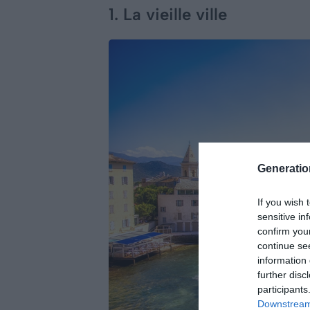
1. La vieille ville
Generati
If you wish 
sensitive in
confirm you
continue se
information 
further disc
participants
Downstream 