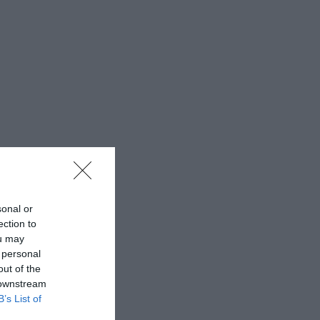
sonal or
ection to
ou may
 personal
out of the
 downstream
B’s List of