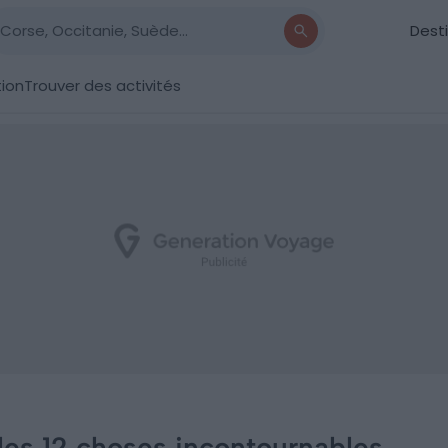
Dest
tion
Trouver des activités
: les 12 choses incontournables