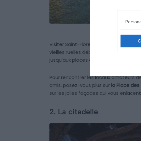
Persona
Visiter Saint-Florent, c’est forcément pr
vieilles ruelles débordent de charmes
jusqu’aux places coquettes, églises ch
Pour rencontrer les locaux amateurs d
amis, posez-vous plus sur
la Place des
sur les jolies façades qui vous enlacent
2. La citadelle