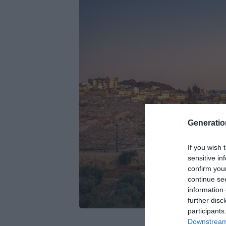
Generati
If you wish 
sensitive in
confirm you
continue se
information 
further disc
participants
Downstream 