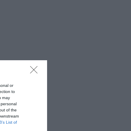
sonal or
ection to
ou may
 personal
out of the
 downstream
B’s List of