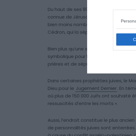
Du haut de ses 800 mètres d’altitude, l
connue de Jérusalem. Elle doit son nom 
Persona
bien moins nombreux), implantés ici dep
Cédron, qui la sépare de la ville de Jér
Bien plus qu’une simple colline, le Mont d
symbolique pour les religions juive, mu
prières et de sépultures depuis l’époqu
Dans certaines prophéties juives, le Mo
Dieu pour le
Jugement Dernier
. En tém
où plus de 150 000 Juifs ont souhaité êt
ressuscités d’entre les morts ».
Aussi, l’endroit constitue le plus anci
de personnalités juives sont enterrées. A
à cause du conflit israélo-palestinie