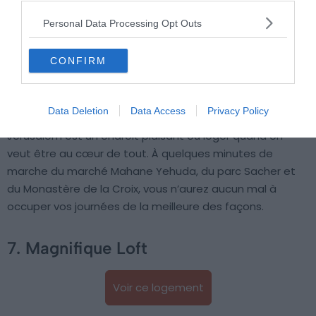
Personal Data Processing Opt Outs
Budget
: €€€
Le plus du logement
: son emplacement
CONFIRM
privilégié au cœur même de Jérusalem
Data Deletion
Data Access
Privacy Policy
Niché dans un hôtel de charme de
Nachlaot
, cet Airbnb à
Jérusalem est un endroit plaisant où loger quand on
veut être au cœur de tout. À quelques minutes de
marche du marché Mahane Yehuda, du parc Sacher et
du Monastère de la Croix, vous n’aurez aucun mal à
occuper vos journées de la meilleure des façons.
7. Magnifique Loft
Voir ce logement