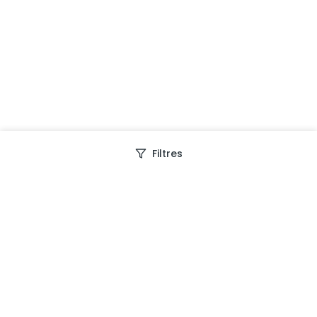
Filtres
Depuis 2013, Generation Voyage vous fait découvrir