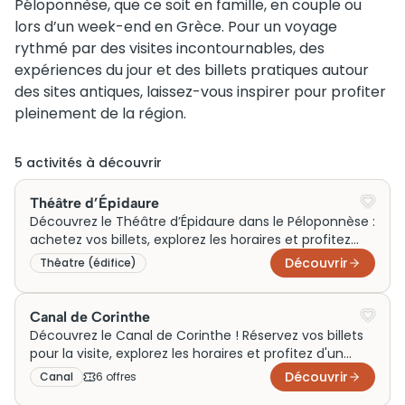
Péloponnèse, que ce soit en famille, en couple ou
lors d’un week-end en Grèce. Pour un voyage
rythmé par des visites incontournables, des
expériences du jour et des billets pratiques autour
des sites antiques, laissez-vous inspirer pour profiter
pleinement de la région.
5
activité
s
à découvrir
Théâtre d’Épidaure
Découvrez le Théâtre d’Épidaure dans le Péloponnèse :
achetez vos billets, explorez les horaires et profitez
d'une visite enrichissante et inoubliable!
Découvrir
Thêatre (édifice)
Canal de Corinthe
Découvrez le Canal de Corinthe ! Réservez vos billets
pour la visite, explorez les horaires et profitez d'un
voyage inoubliable.
Découvrir
Canal
6
offre
s