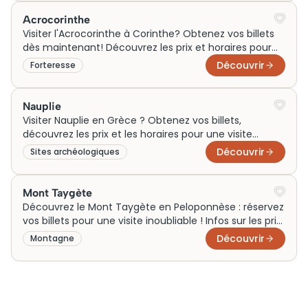
Acrocorinthe
Visiter l'Acrocorinthe à Corinthe? Obtenez vos billets
dès maintenant! Découvrez les prix et horaires pour
une visite inoubliable.
Découvrir
Forteresse
Nauplie
Visiter Nauplie en Grèce ? Obtenez vos billets,
découvrez les prix et les horaires pour une visite
inoubliable. Réservez dès maintenant !
Découvrir
Sites archéologiques
Mont Taygète
Découvrez le Mont Taygète en Peloponnèse : réservez
vos billets pour une visite inoubliable ! Infos sur les prix
et horaires. Ne manquez pas cette aventure !
Découvrir
Montagne