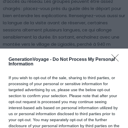
d’accès au réseau. Les groupes peuvent être assez
chargés : placez-vous près du guide dès le départ pour
bien entendre les explications. Renseignez-vous aussi sur
la langue de la visite avant de réserver, certaines
sessions alternent plusieurs langues, ce qui allonge
sensiblement la durée. En sortant, enchaînez avec une
montée vers le village de Ligiadès, perché à 940 m
d’altitude avec une vue dégagée sur Ioannina et le lac
Pamvotida. Il vous faudra prendre votre voiture car il
GenerationVoyage -
Do Not Process My Personal
Information
n’existe pas de transport en commun efficace depuis le
centre.
If you wish to opt-out of the sale, sharing to third parties, or
processing of your personal or sensitive information for
7. Le site antique de Dodone
targeted advertising by us, please use the below opt-out
section to confirm your selection. Please note that after your
opt-out request is processed you may continue seeing
interest-based ads based on personal information utilized by
us or personal information disclosed to third parties prior to
your opt-out. You may separately opt-out of the further
disclosure of your personal information by third parties on the