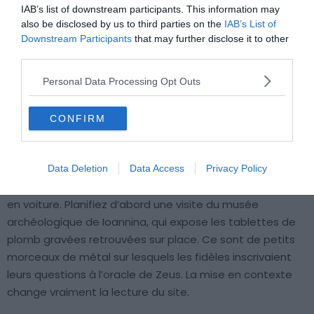
IAB’s list of downstream participants. This information may
also be disclosed by us to third parties on the
IAB’s List of
Downstream Participants
that may further disclose it to other
third parties.
Personal Data Processing Opt Outs
CONFIRM
Crédit photo : Wikimédia – Inkey
Data Deletion
Data Access
Privacy Policy
Dodone se situe à 22 km au sud de Ioannina, soit 30 min
en voiture. Planifiez d’abord une visite du musée
archéologique de Ioannina, qui expose les tablettes de
plomb gravées retrouvées sur place. Ce sont de petits
morceaux de métal sur lesquels les fidèles inscrivaient
leurs questions à l’oracle de Zeus. La mise en contexte
change vraiment la lecture du site.